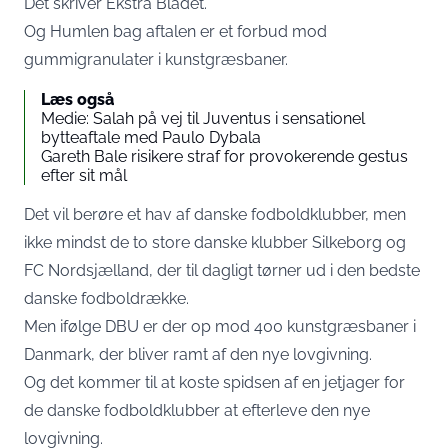
Det skriver
Ekstra Bladet
.
Og Humlen bag aftalen er et forbud mod
gummigranulater i kunstgræsbaner.
Læs også
Medie: Salah på vej til Juventus i sensationel
bytteaftale med Paulo Dybala
Gareth Bale risikere straf for provokerende gestus
efter sit mål
Det vil berøre et hav af danske fodboldklubber, men
ikke mindst de to store danske klubber Silkeborg og
FC Nordsjælland, der til dagligt tørner ud i den bedste
danske fodboldrække.
Men ifølge DBU er der op mod 400 kunstgræsbaner i
Danmark, der bliver ramt af den nye lovgivning.
Og det kommer til at koste spidsen af en jetjager for
de danske fodboldklubber at efterleve den nye
lovgivning.