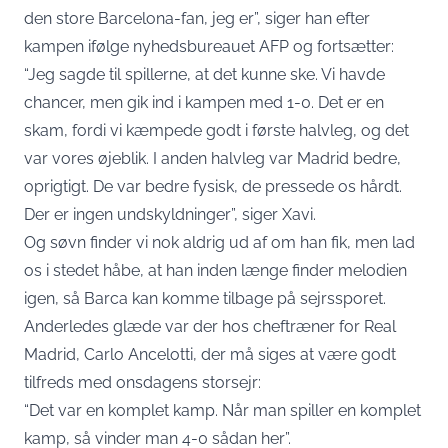
den store Barcelona-fan, jeg er”, siger han efter
kampen ifølge nyhedsbureauet AFP og fortsætter:
“Jeg sagde til spillerne, at det kunne ske. Vi havde
chancer, men gik ind i kampen med 1-0. Det er en
skam, fordi vi kæmpede godt i første halvleg, og det
var vores øjeblik. I anden halvleg var Madrid bedre,
oprigtigt. De var bedre fysisk, de pressede os hårdt.
Der er ingen undskyldninger”, siger Xavi.
Og søvn finder vi nok aldrig ud af om han fik, men lad
os i stedet håbe, at han inden længe finder melodien
igen, så Barca kan komme tilbage på sejrssporet.
Anderledes glæde var der hos cheftræner for Real
Madrid, Carlo Ancelotti, der må siges at være godt
tilfreds med onsdagens storsejr:
“Det var en komplet kamp. Når man spiller en komplet
kamp, så vinder man 4-0 sådan her”.