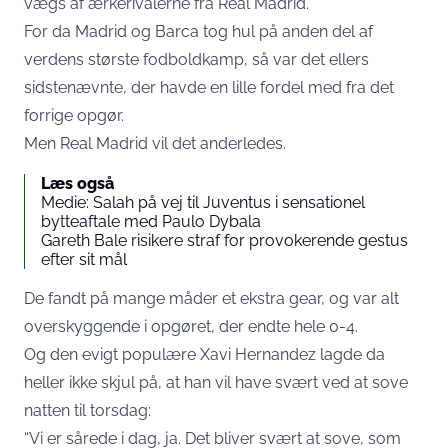
vægs af ærkerivalerne fra Real Madrid.
For da Madrid og Barca tog hul på anden del af
verdens største fodboldkamp, så var det ellers
sidstenævnte, der havde en lille fordel med fra det
forrige opgør.
Men Real Madrid vil det anderledes.
Læs også
Medie: Salah på vej til Juventus i sensationel
bytteaftale med Paulo Dybala
Gareth Bale risikere straf for provokerende gestus
efter sit mål
De fandt på mange måder et ekstra gear, og var alt
overskyggende i opgøret, der endte hele 0-4.
Og den evigt populære Xavi Hernandez lagde da
heller ikke skjul på, at han vil have svært ved at sove
natten til torsdag:
“Vi er sårede i dag, ja. Det bliver svært at sove, som