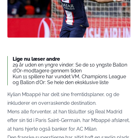
Lige nu læser andre
29 år uden en yngre vinder: Se de 10 yngste Ballon
d’Or-modtagere gennem tiden
Kun 11 spillere har vundet VM, Champions League
og Ballon d’Or: Se hele den eksklusive liste
Kylian Mbappé har delt sine fremtidsplaner, og de
inkluderer en overraskende destination.
Mens alle forventer, at han tilslutter sig Real Madrid
efter sin tid i Paris Saint-Germain, har Mbappé afsløret,
at hans hjerte også banker for AC Milan.
Den franske superstjerne har altid haft en særlig plads