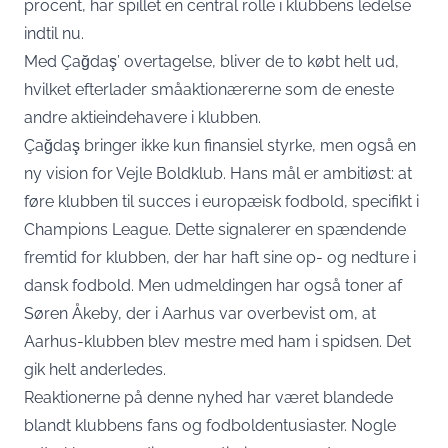
procent, har spillet en central rolle i klubbens ledelse
indtil nu.
Med Çağdaş’ overtagelse, bliver de to købt helt ud,
hvilket efterlader småaktionærerne som de eneste
andre aktieindehavere i klubben.
Çağdaş bringer ikke kun finansiel styrke, men også en
ny vision for Vejle Boldklub. Hans mål er ambitiøst: at
føre klubben til succes i europæisk fodbold, specifikt i
Champions League. Dette signalerer en spændende
fremtid for klubben, der har haft sine op- og nedture i
dansk fodbold. Men udmeldingen har også toner af
Søren Åkeby, der i Aarhus var overbevist om, at
Aarhus-klubben blev mestre med ham i spidsen. Det
gik helt anderledes.
Reaktionerne på denne nyhed har været blandede
blandt klubbens fans og fodboldentusiaster. Nogle