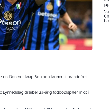
P
‘J
Ch
bæ
en: Donerer knap 600.000 kroner til brandofre i
: Lynnedslag dræber 24-årig fodboldspiller midt i