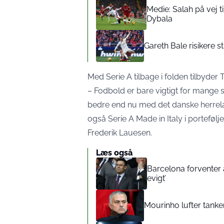
Medie: Salah på vej t
Dybala
Gareth Bale risikere s
Med Serie A tilbage i folden tilbyder 
– Fodbold er bare vigtigt for mange 
bedre end nu med det danske herrela
også Serie A Made in Italy i portefølj
Frederik Lauesen.
Læs også
Barcelona forventer 
evigt’
Mourinho lufter tanker