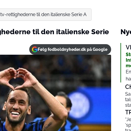
v-rettighederne til den italienske Serie A
ghederne til den italienske Serie
Nye
V
Følg fodboldnyheder.dk på Google
St
In
mo
En
ha
C
Sa
ta
st
T
“J
‘s
tr