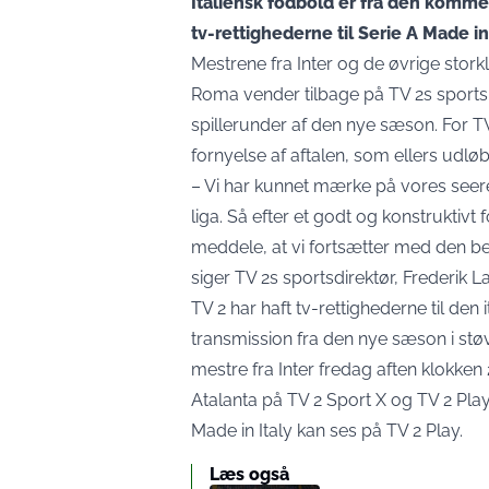
Italiensk fodbold er fra den komm
tv-rettighederne til Serie A Made in 
Mestrene fra Inter og de øvrige sto
Roma vender tilbage på TV 2s sportsk
spillerunder af den nye sæson. For T
fornyelse af aftalen, som ellers udl
– Vi har kunnet mærke på vores seere
liga. Så efter et godt og konstruktivt
meddele, at vi fortsætter med den be
siger TV 2s sportsdirektør, Frederik 
TV 2 har haft tv-rettighederne til den 
transmission fra den nye sæson i støv
mestre fra Inter fredag aften klokke
Atalanta på TV 2 Sport X og TV 2 Play.
Made in Italy kan ses på
TV 2 Play
.
Læs også