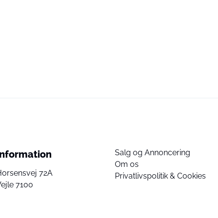
Salg og Annoncering
Information
Om os
Horsensvej 72A
Privatlivspolitik & Cookies
ejle 7100