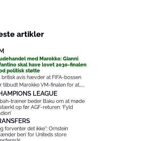
ste artikler
M
udehandel med Marokko: Gianni
fantino skal have lovet 2030-finalen
d politisk støtte
 britisk avis hævder at FIFA-bossen
r tilbudt Marokko VM-finalen for at…...
HAMPIONS LEAGUE
bah-træner beder Baku om at møde
lstærkt op før AGF-returen: ‘Fyld
adion’
RANSFERS
eg forventer det ikke”: Ornstein
pænder ben’ for Uniteds store
ansfermål