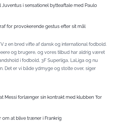
il Juventus i sensationel bytteaftale med Paulo
traf for provokerende gestus efter sit mål
TV 2 en bred vifte af dansk og international fodbold.
seere og brugere, og vores tilbud har aldrig været
ndshold i fodbold, 3F Superliga, LaLiga og nu
en. Det er vi både ydmyge og stolte over, siger
at Messi forlænger sin kontrakt med klubben ‘for
 om at blive træner i Frankrig