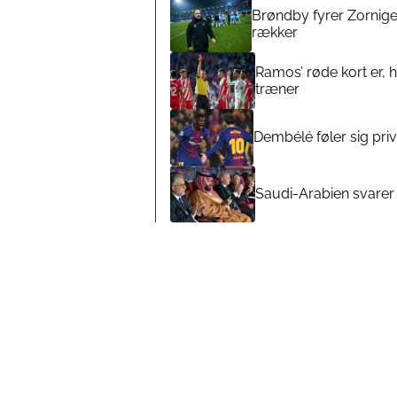
Brøndby fyrer Zorniger
rækker
Ramos’ røde kort er,
træner
Dembélé føler sig pr
Saudi-Arabien svarer