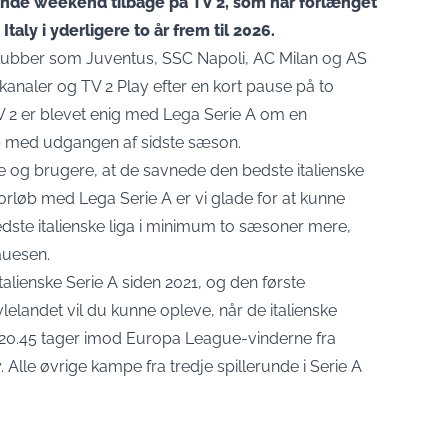
ende weekend tilbage på TV 2, som har forlænget
Italy i yderligere to år frem til 2026.
rklubber som Juventus, SSC Napoli, AC Milan og AS
analer og TV 2 Play efter en kort pause på to
V 2 er blevet enig med Lega Serie A om en
øb med udgangen af sidste sæson.
 og brugere, at de savnede den bedste italienske
 forløb med Lega Serie A er vi glade for at kunne
dste italienske liga i minimum to sæsoner mere,
Lauesen.
italienske Serie A siden 2021, og den første
lelandet vil du kunne opleve, når de italienske
n 20.45 tager imod Europa League-vinderne fra
 Alle øvrige kampe fra tredje spillerunde i Serie A