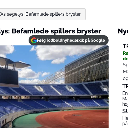
As søgelys: Befamlede spillers bryster
ys: Befamlede spillers bryster
Nye
Følg fodboldnyheder.dk på Google
T
Ra
dr
Sp
Ma
og…
T
En
Ma
hø
S
He
på