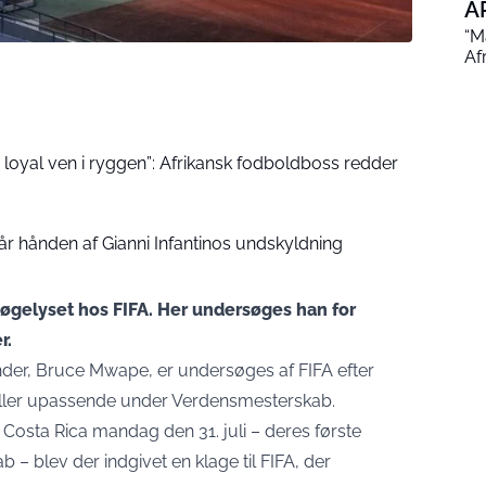
A
“M
Af
 loyal ven i ryggen”: Afrikansk fodboldboss redder
lår hånden af Gianni Infantinos undskyldning
øgelyset hos FIFA. Her undersøges han for
r.
der, Bruce Mwape, er undersøges af FIFA efter
piller upassende under Verdensmesterskab.
r Costa Rica mandag den 31. juli – deres første
– blev der indgivet en klage til FIFA, der