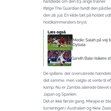
handlede om den 63-årige træner.
Ifølge The Guardian fandt den påstå
den 28. juli. En kilde tæt på holdet ud
holdkammeraters bryst.
Læs også
Medie: Salah på vej t
Dybala
Gareth Bale risikere s
De spillere, der overværede hændels
det samme, men valgte at vente til efte
kamp. Nu er Zambia allerede blevet el
Japan og Spanien.
Det er ikke første gang, Mwape er bl
turneringen i Australien og New Zea