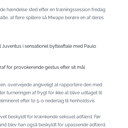
ede hændelse sted efter en træningssession fredag
talte, at flere spillere så Mwape berøre en af deres
il Juventus i sensationel bytteaftale med Paulo
traf for provokerende gestus efter sit mål
en, overvejede angiveligt at rapportere den med
r turneringen af frygt for ikke at blive udtaget til
imineret efter to 5-0 nederlag til henholdsvis
evet beskyldt for krænkende seksuel adfærd. Før
land blev han også beskyldt for upassende adfærd,