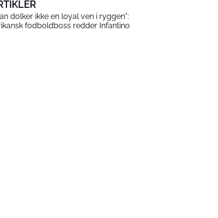
RTIKLER
an dolker ikke en loyal ven i ryggen”:
rikansk fodboldboss redder Infantino