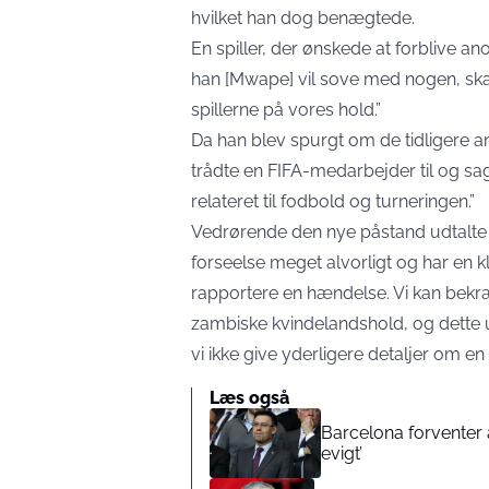
hvilket han dog benægtede.
En spiller, der ønskede at forblive an
han [Mwape] vil sove med nogen, skal
spillerne på vores hold.”
Da han blev spurgt om de tidligere 
trådte en FIFA-medarbejder til og sa
relateret til fodbold og turneringen.”
Vedrørende den nye påstand udtalte 
forseelse meget alvorligt og har en k
rapportere en hændelse. Vi kan bekræ
zambiske kvindelandshold, og dette u
vi ikke give yderligere detaljer om 
Læs også
Barcelona forventer 
evigt’