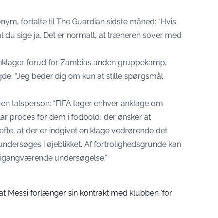
onym, fortalte til The Guardian sidste måned: “Hvis
 du sige ja. Det er normalt, at træneren sover med
anklager forud for Zambias anden gruppekamp,
gde: “Jeg beder dig om kun at stille spørgsmål
en talsperson: “FIFA tager enhver anklage om
lar proces for dem i fodbold, der ønsker at
fte, at der er indgivet en klage vedrørende det
ndersøges i øjeblikket. Af fortrolighedsgrunde kan
en igangværende undersøgelse.”
at Messi forlænger sin kontrakt med klubben ‘for