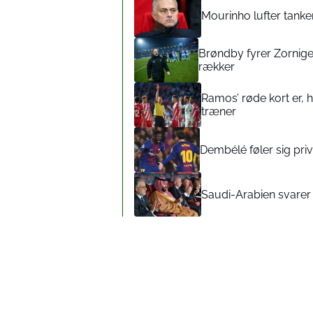
Mourinho lufter tanker
Brøndby fyrer Zorniger
rækker
Ramos’ røde kort er,
træner
Dembélé føler sig pr
Saudi-Arabien svarer