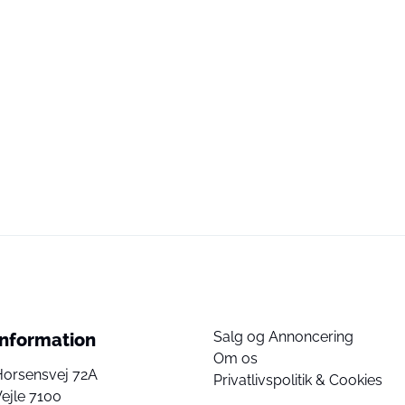
Salg og Annoncering
Information
Om os
Horsensvej 72A
Privatlivspolitik & Cookies
ejle 7100