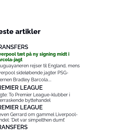
ste artikler
RANSFERS
verpool tæt på ny signing midt i
rcola-jagt
uguayaneren rejser til England, mens
verpool sideløbende jagter PSG-
jernen Bradley Barcola....
REMIER LEAGUE
gte: To Premier League-klubber i
erraskende byttehandel
REMIER LEAGUE
even Gerrard om gammel Liverpool-
ndel: ‘Det var simpelthen dumt’
RANSFERS