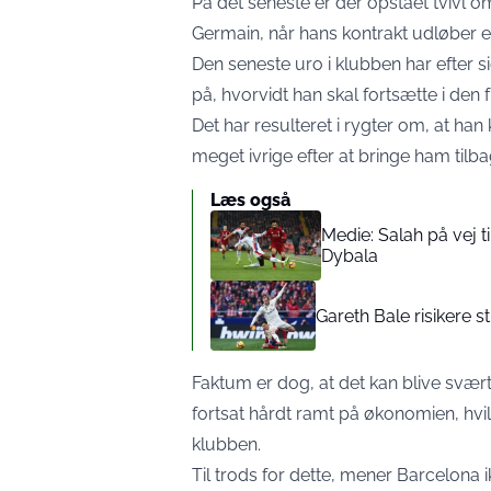
På det seneste er der opstået tvivl om
Germain, når hans kontrakt udløber 
Den seneste uro i klubben har efter s
på, hvorvidt han skal fortsætte i den 
Det har resulteret i rygter om, at han
meget ivrige efter at bringe ham tilb
Læs også
Medie: Salah på vej t
Dybala
Gareth Bale risikere s
Faktum er dog, at det kan blive svært
fortsat hårdt ramt på økonomien, hvil
klubben.
Til trods for dette, mener Barcelona i