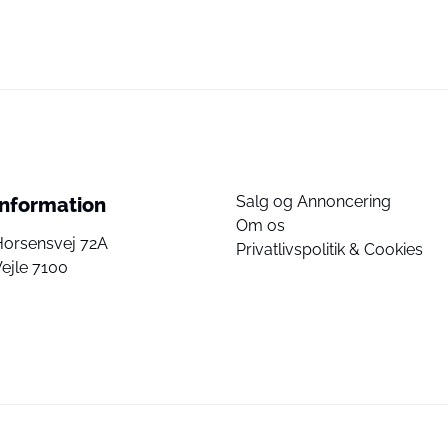
Salg og Annoncering
Information
Om os
Horsensvej 72A
Privatlivspolitik & Cookies
ejle 7100