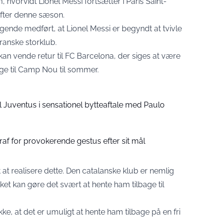
, hvorvidt Lionel Messi fortsætter i Paris Saint-
efter denne sæson.
igende medført, at Lionel Messi er begyndt at tvivle
franske storklub.
 kan vende retur til FC Barcelona, der siges at være
age til Camp Nou til sommer.
il Juventus i sensationel bytteaftale med Paulo
traf for provokerende gestus efter sit mål
 at realisere dette. Den catalanske klub er nemlig
ket kan gøre det svært at hente ham tilbage til
kke, at det er umuligt at hente ham tilbage på en fri