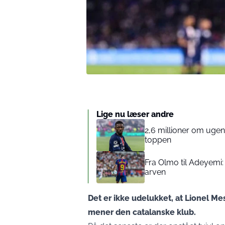
Lige nu læser andre
2,6 millioner om ugen
toppen
Fra Olmo til Adeyemi
arven
Det er ikke udelukket, at Lionel Me
mener den catalanske klub.