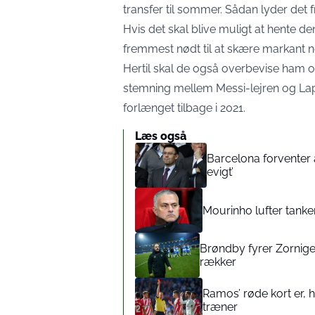
transfer til sommer. Sådan lyder det 
Hvis det skal blive muligt at hente de
fremmest nødt til at skære markant ned
Hertil skal de også overbevise ham o
stemning mellem Messi-lejren og Lapo
forlænget tilbage i 2021.
Læs også
Barcelona forventer 
evigt’
Mourinho lufter tanker
Brøndby fyrer Zorniger
rækker
Ramos’ røde kort er,
træner