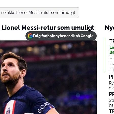
 ser ikke Lionel Messi-retur som umuligt
e Lionel Messi-retur som umuligt
Nye
Følg fodboldnyheder.dk på Google
T
Li
Ba
Ur
Li
st
P
Ry
ov
P
St
ha
T