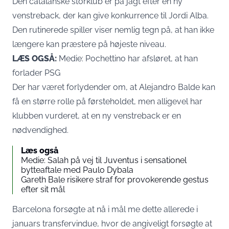
Den catalanske storklub er på jagt efter en ny
venstreback, der kan give konkurrence til Jordi Alba.
Den rutinerede spiller viser nemlig tegn på, at han ikke
længere kan præstere på højeste niveau.
LÆS OGSÅ:
Medie: Pochettino har afsløret, at han
forlader PSG
Der har været forlydender om, at Alejandro Balde kan
få en større rolle på førsteholdet, men alligevel har
klubben vurderet, at en ny venstreback er en
nødvendighed.
Læs også
Medie: Salah på vej til Juventus i sensationel
bytteaftale med Paulo Dybala
Gareth Bale risikere straf for provokerende gestus
efter sit mål
Barcelona forsøgte at nå i mål me dette allerede i
januars transfervindue, hvor de angiveligt forsøgte at