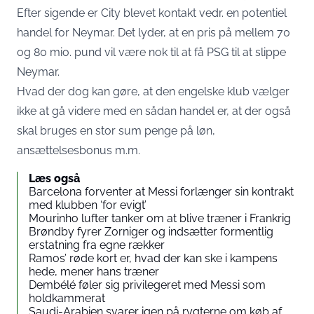
Efter sigende er City blevet kontakt vedr. en potentiel
handel for Neymar. Det lyder, at en pris på mellem 70
og 80 mio. pund vil være nok til at få PSG til at slippe
Neymar.
Hvad der dog kan gøre, at den engelske klub vælger
ikke at gå videre med en sådan handel er, at der også
skal bruges en stor sum penge på løn,
ansættelsesbonus m.m.
Læs også
Barcelona forventer at Messi forlænger sin kontrakt
med klubben ‘for evigt’
Mourinho lufter tanker om at blive træner i Frankrig
Brøndby fyrer Zorniger og indsætter formentlig
erstatning fra egne rækker
Ramos’ røde kort er, hvad der kan ske i kampens
hede, mener hans træner
Dembélé føler sig privilegeret med Messi som
holdkammerat
Saudi-Arabien svarer igen på rygterne om køb af