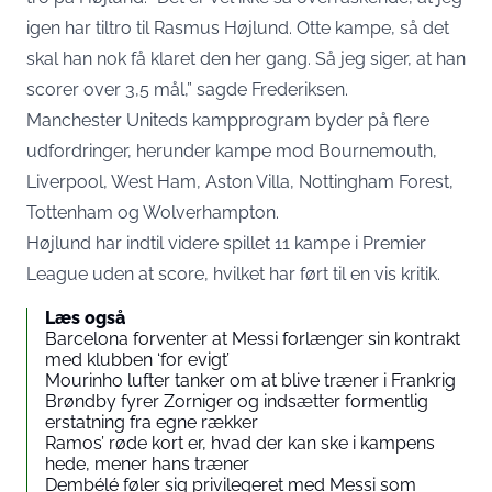
igen har tiltro til Rasmus Højlund. Otte kampe, så det
skal han nok få klaret den her gang. Så jeg siger, at han
scorer over 3,5 mål,” sagde Frederiksen.
Manchester Uniteds kampprogram byder på flere
udfordringer, herunder kampe mod Bournemouth,
Liverpool, West Ham, Aston Villa, Nottingham Forest,
Tottenham og Wolverhampton.
Højlund har indtil videre spillet 11 kampe i Premier
League uden at score, hvilket har ført til en vis kritik.
Læs også
Barcelona forventer at Messi forlænger sin kontrakt
med klubben ‘for evigt’
Mourinho lufter tanker om at blive træner i Frankrig
Brøndby fyrer Zorniger og indsætter formentlig
erstatning fra egne rækker
Ramos’ røde kort er, hvad der kan ske i kampens
hede, mener hans træner
Dembélé føler sig privilegeret med Messi som