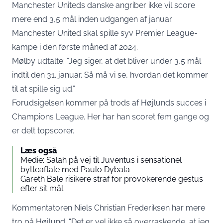
Manchester Uniteds danske angriber ikke vil score
mere end 3,5 mål inden udgangen af januar.
Manchester United skal spille syv Premier League-
kampe i den første måned af 2024.
Mølby udtalte: “Jeg siger, at det bliver under 3,5 mål
indtil den 31. januar. Så må vi se, hvordan det kommer
til at spille sig ud.”
Forudsigelsen kommer på trods af Højlunds succes i
Champions League. Her har han scoret fem gange og
er delt topscorer.
Læs også
Medie: Salah på vej til Juventus i sensationel
bytteaftale med Paulo Dybala
Gareth Bale risikere straf for provokerende gestus
efter sit mål
Kommentatoren Niels Christian Frederiksen har mere
tro på Højlund. “Det er vel ikke så overraskende, at jeg