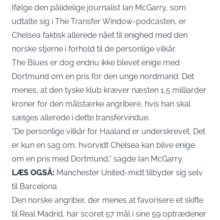
Ifølge den pålidelige journalist Ian McGarry, som
udtalte sig i The Transfer Window-podcasten, er
Chelsea faktisk allerede nået til enighed med den
norske stjerne i forhold til de personlige vilkår.
The Blues er dog endnu ikke blevet enige med
Dortmund om en pris for den unge nordmand. Det
menes, at den tyske klub kræver næsten 1,5 milliarder
kroner for den målstærke angribere, hvis han skal
sælges allerede i dette transfervindue.
“De personlige vilkår for Haaland er underskrevet. Det
er kun en sag om, hvorvidt Chelsea kan blive enige
om en pris med Dortmund,” sagde Ian McGarry.
LÆS OGSÅ:
Manchester United-midt tilbyder sig selv
til Barcelona
Den norske angriber, der menes at favorisere et skifte
til Real Madrid, har scoret 57 mål i sine 59 optrædener