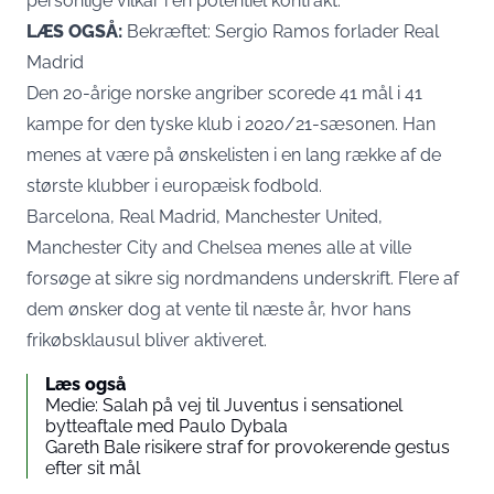
personlige vilkår i en potentiel kontrakt.
LÆS OGSÅ:
Bekræftet: Sergio Ramos forlader Real
Madrid
Den 20-årige norske angriber scorede 41 mål i 41
kampe for den tyske klub i 2020/21-sæsonen. Han
menes at være på ønskelisten i en lang række af de
største klubber i europæisk fodbold.
Barcelona, Real Madrid, Manchester United,
Manchester City and Chelsea menes alle at ville
forsøge at sikre sig nordmandens underskrift. Flere af
dem ønsker dog at vente til næste år, hvor hans
frikøbsklausul bliver aktiveret.
Læs også
Medie: Salah på vej til Juventus i sensationel
bytteaftale med Paulo Dybala
Gareth Bale risikere straf for provokerende gestus
efter sit mål