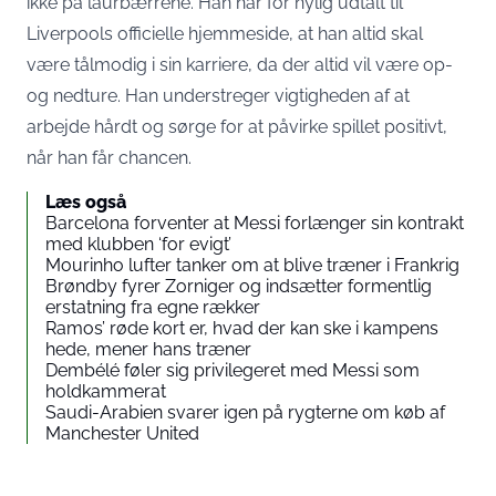
ikke på laurbærrene. Han har for nylig udtalt til
Liverpools officielle hjemmeside, at han altid skal
være tålmodig i sin karriere, da der altid vil være op-
og nedture. Han understreger vigtigheden af at
arbejde hårdt og sørge for at påvirke spillet positivt,
når han får chancen.
Læs også
Barcelona forventer at Messi forlænger sin kontrakt
med klubben ‘for evigt’
Mourinho lufter tanker om at blive træner i Frankrig
Brøndby fyrer Zorniger og indsætter formentlig
erstatning fra egne rækker
Ramos’ røde kort er, hvad der kan ske i kampens
hede, mener hans træner
Dembélé føler sig privilegeret med Messi som
holdkammerat
Saudi-Arabien svarer igen på rygterne om køb af
Manchester United