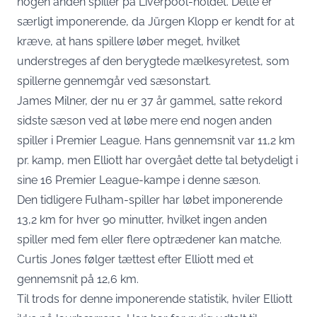
nogen anden spiller på Liverpool-holdet. Dette er
særligt imponerende, da Jürgen Klopp er kendt for at
kræve, at hans spillere løber meget, hvilket
understreges af den berygtede mælkesyretest, som
spillerne gennemgår ved sæsonstart.
James Milner, der nu er 37 år gammel, satte rekord
sidste sæson ved at løbe mere end nogen anden
spiller i Premier League. Hans gennemsnit var 11,2 km
pr. kamp, men Elliott har overgået dette tal betydeligt i
sine 16 Premier League-kampe i denne sæson.
Den tidligere Fulham-spiller har løbet imponerende
13,2 km for hver 90 minutter, hvilket ingen anden
spiller med fem eller flere optrædener kan matche.
Curtis Jones følger tættest efter Elliott med et
gennemsnit på 12,6 km.
Til trods for denne imponerende statistik, hviler Elliott