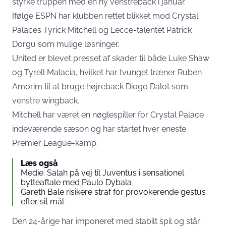
styrke truppen med en ny venstreback i januar.
Ifølge ESPN har klubben rettet blikket mod Crystal
Palaces Tyrick Mitchell og Lecce-talentet Patrick
Dorgu som mulige løsninger.
United er blevet presset af skader til både Luke Shaw
og Tyrell Malacia, hvilket har tvunget træner Ruben
Amorim til at bruge højreback Diogo Dalot som
venstre wingback.
Mitchell har været en nøglespiller for Crystal Palace
indeværende sæson og har startet hver eneste
Premier League-kamp.
Læs også
Medie: Salah på vej til Juventus i sensationel
bytteaftale med Paulo Dybala
Gareth Bale risikere straf for provokerende gestus
efter sit mål
Den 24-årige har imponeret med stabilt spil og står