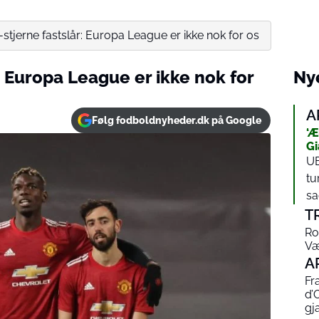
-stjerne fastslår: Europa League er ikke nok for os
: Europa League er ikke nok for
Nye
A
Følg fodboldnyheder.dk på Google
‘Æ
Gi
UE
tu
sag
T
Ro
Væ
A
Fr
d’
gja