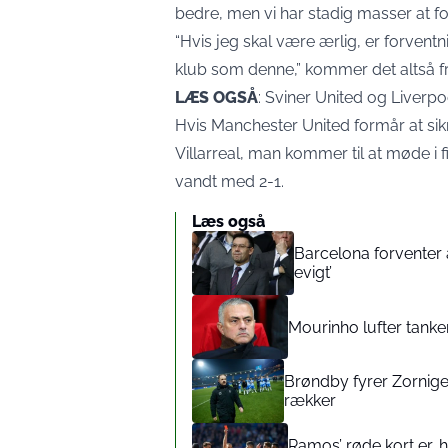
bedre, men vi har stadig masser at fo
“Hvis jeg skal være ærlig, er forventni
klub som denne,” kommer det altså f
LÆS OGSÅ
:
Sviner United og Liverpoo
Hvis Manchester United formår at sikr
Villarreal, man kommer til at møde i fi
vandt med 2-1.
Læs også
Barcelona forventer 
evigt’
Mourinho lufter tanker
Brøndby fyrer Zorniger
rækker
Ramos’ røde kort er,