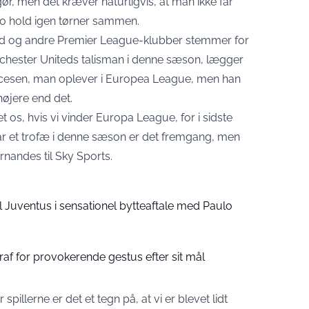
r, men det kræver naturligvis, at man ikke får
to hold igen tørner sammen.
ted og andre Premier League-klubber stemmer for
chester Uniteds talisman i denne sæson, lægger
succesen, man oplever i Europea League, men han
højere end det.
et os, hvis vi vinder Europa League, for i sidste
 får et trofæ i denne sæson er det fremgang, men
ernandes til Sky Sports.
il Juventus i sensationel bytteaftale med Paulo
traf for provokerende gestus efter sit mål
spillerne er det et tegn på, at vi er blevet lidt