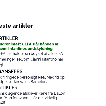
ste artikler
RTIKLER
ndrer intet’: UEFA slår hånden af
anni Infantinos undskyldning
FA fastholder sin boykot af alle FIFA-
rneringer, selvom Gianni Infantino har
t…...
RANSFERS
dri ringede personligt Real Madrid op:
lger ærkerivalen Barcelona
RTIKLER
ansk legende afskriver Kane fra Ballon
Or: ‘Han forsvandt, når det virkelig
ldt’