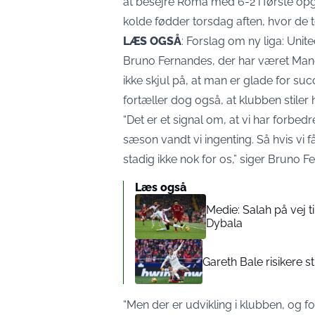
at besejre Roma med 6-2 i første opgø
kolde fødder torsdag aften, hvor de 
LÆS OGSÅ
:
Forslag om ny liga: Uni
Bruno Fernandes, der har været Man
ikke skjul på, at man er glade for 
fortæller dog også, at klubben stiler 
“Det er et signal om, at vi har forbedr
sæson vandt vi ingenting. Så hvis vi
stadig ikke nok for os,” siger Bruno F
Læs også
Medie: Salah på vej t
Dybala
Gareth Bale risikere s
“Men der er udvikling i klubben, og for 