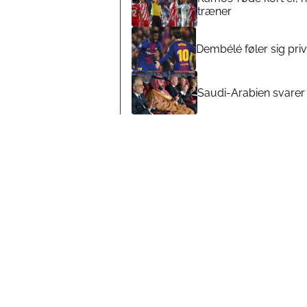
træner
Dembélé føler sig pr
Saudi-Arabien svarer