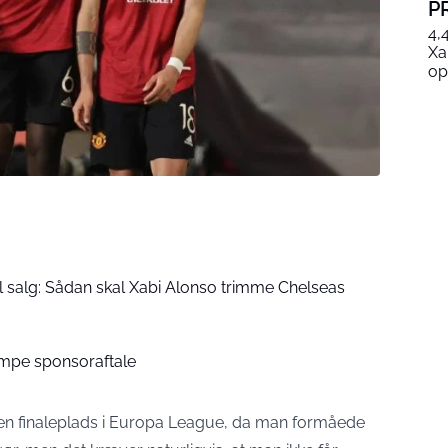
P
4,
Xa
op
til salg: Sådan skal Xabi Alonso trimme Chelseas
mpe sponsoraftale
t en finaleplads i Europa League, da man formåede