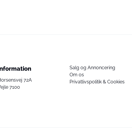
Salg og Annoncering
Information
Om os
Horsensvej 72A
Privatlivspolitik & Cookies
ejle 7100