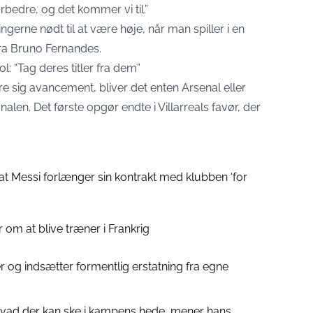
rbedre, og det kommer vi til.”
ngerne nødt til at være høje, når man spiller i en
ra Bruno Fernandes.
l: “Tag deres titler fra dem”
e sig avancement, bliver det enten Arsenal eller
nalen. Det første opgør endte i Villarreals favør, der
at Messi forlænger sin kontrakt med klubben ‘for
 om at blive træner i Frankrig
 og indsætter formentlig erstatning fra egne
 hvad der kan ske i kampens hede, mener hans