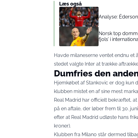
Læs også
Analyse: Éderson 
Norsk top dommer 
fjols’ i internatio
Havde milaneserne ventet endnu et år, 
stedet
valgte Inter
at trække aftrækk
Dumfries den anden
Hjemkøbet af Stankovic er dog kun de
klubben mistet en af sine mest marka
Real Madrid har
officielt bekræftet
, a
på en aftale, der løber frem til 30. j
efter at Real Madrid
udløste hans fri
kroner).
Klubben fra Milano står dermed tilb