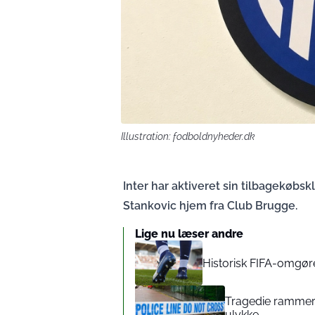
Illustration: fodboldnyheder.dk
Inter har aktiveret sin tilbagekøbs
Stankovic hjem fra Club Brugge.
Lige nu læser andre
Historisk FIFA-omgøre
Tragedie rammer 
ulykke