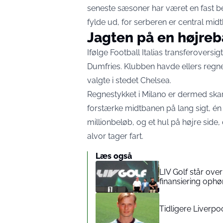
seneste sæsoner har været en fast be
fylde ud, for serberen er central midt
Jagten på en højreb
Ifølge
Football Italias transferoversigt
Dumfries. Klubben havde ellers regn
valgte i stedet Chelsea.
Regnestykket i Milano er dermed skarp
forstærke midtbanen på lang sigt, én
millionbeløb, og et hul på højre side
alvor tager fart.
Læs også
LIV Golf står ove
finansiering oph
Tidligere Liverp