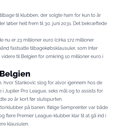
ilbage til klubben, der solgte ham for kun to år
er løber helt frem til 30. juni 2031. Det
bekræftede
 nu er 23 millioner euro (cirka 172 millioner
rhånd fastsatte tilbagekøbsklausuler, som Inter
idere til Belgien for omkring 10 millioner euro i
 Belgien
 hvor Stankovic slog for alvor igennem hos de
 i Jupiler Pro League, seks mål og to assists for
te 20 år kort før slutspurten.
storklubber på banen. Ifølge Sempreinter var både
 og
flere Premier League-klubber
klar til at gå ind i
ere klausulen.