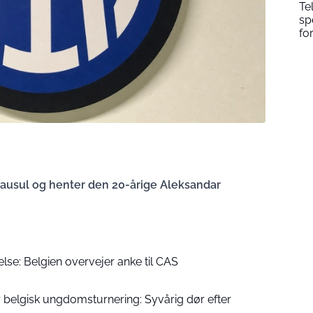
Te
sp
fo
klausul og henter den 20-årige Aleksandar
lse: Belgien overvejer anke til CAS
belgisk ungdomsturnering: Syvårig dør efter