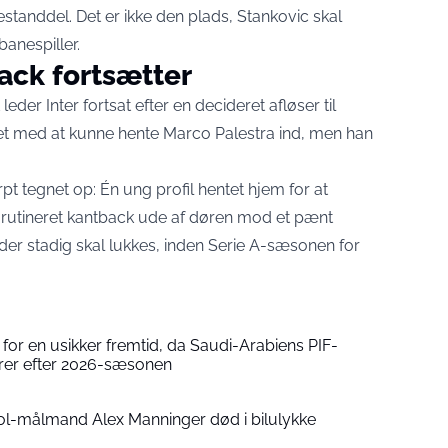
standdel. Det er ikke den plads, Stankovic skal
banespiller.
ack fortsætter
leder Inter fortsat efter en decideret afløser til
et med at kunne hente Marco Palestra ind, men han
t tegnet op: Én ung profil hentet hjem for at
 rutineret kantback ude af døren mod et pænt
, der stadig skal lukkes, inden Serie A-sæsonen for
r for en usikker fremtid, da Saudi-Arabiens PIF-
ører efter 2026-sæsonen
ool-målmand Alex Manninger død i bilulykke