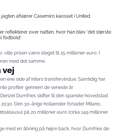
jagten afslører Casemiro kaosset i United
reflekterer over natten, hvor han blev ‘det største
nal fodbold’
ville prisen være steget til 25 millioner euro. I
eren med det samme.
 vej
n ene side af Inters transfervindue. Samtidig har
nte profiler gennem de seneste år.
t Denzel Dumfries skifter til den spanske hovedstad
uni 2030. Den 30-årige hollænder forlader Milano,
købsklausul på 20 millioner euro
(cirka 149 millioner
age med en åbning på højre back, hvor Dumfries de