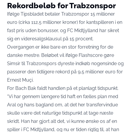
Rekordbeløb for Trabzonspor
Ifølge
Tipsbladet
betaler Trabzonspor 15 millioner
euro (cirka 112,5 millioner kroner) for kantspilleren i en
fast pris uden bonusser, og FC Midtjylland har sikret
sig en videresalgsklausul på 15 procent.
Overgangen er ikke bare en stor forretning for de
danske mestre. Beløbet vil
ifølge Flashscore
gøre
Simsir til Trabzonspors dyreste indkøb nogensinde og
passerer den tidligere rekord på 9,5 millioner euro for
Ernest Muçi.
For Bach Bak faldt handlen på et planlagt tidspunkt.
“Vi har gennem længere tid haft en fælles plan med
Aral og hans bagland om, at det her transfervindue
skulle være det naturlige tidspunkt at tage næste
skridt. Han har gjort alt det, vi kunne ønske os af en
spiller i FC Midtjylland, og nu er tiden rigtig til, at han