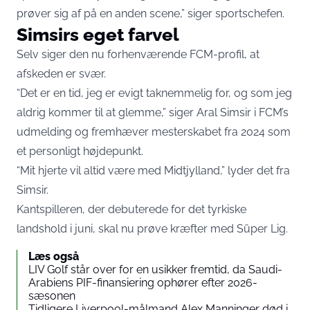
prøver sig af på en anden scene,” siger sportschefen.
Simsirs eget farvel
Selv siger den nu forhenværende FCM-profil, at
afskeden er svær.
“Det er en tid, jeg er evigt taknemmelig for, og som jeg
aldrig kommer til at glemme,” siger Aral Simsir i
FCM’s
udmelding
og fremhæver mesterskabet fra 2024 som
et personligt højdepunkt.
“Mit hjerte vil altid være med Midtjylland,” lyder det fra
Simsir.
Kantspilleren, der debuterede for det tyrkiske
landshold i juni, skal nu prøve kræfter med Süper Lig.
Læs også
LIV Golf står over for en usikker fremtid, da Saudi-
Arabiens PIF-finansiering ophører efter 2026-
sæsonen
Tidligere Liverpool-målmand Alex Manninger død i