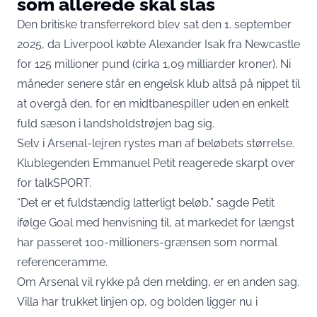
som allerede skal slås
Den britiske transferrekord blev sat den 1. september
2025, da Liverpool
købte Alexander Isak fra Newcastle
for 125 millioner pund (cirka 1,09 milliarder kroner). Ni
måneder senere står en engelsk klub altså på nippet til
at overgå den, for en midtbanespiller uden en enkelt
fuld sæson i landsholdstrøjen bag sig.
Selv i Arsenal-lejren rystes man af beløbets størrelse.
Klublegenden Emmanuel Petit reagerede skarpt over
for talkSPORT.
“Det er et fuldstændig latterligt beløb,” sagde Petit
ifølge
Goal
med henvisning til, at markedet for længst
har passeret 100-millioners-grænsen som normal
referenceramme.
Om Arsenal vil rykke på den melding, er en anden sag.
Villa har trukket linjen op, og bolden ligger nu i