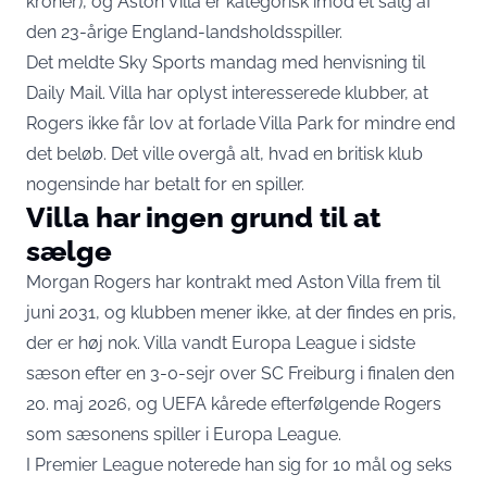
kroner), og Aston Villa er kategorisk imod et salg af
den 23-årige England-landsholdsspiller.
Det
meldte Sky Sports mandag
med henvisning til
Daily Mail. Villa har oplyst interesserede klubber, at
Rogers ikke får lov at forlade Villa Park for mindre end
det beløb. Det ville overgå alt, hvad en britisk klub
nogensinde har betalt for en spiller.
Villa har ingen grund til at
sælge
Morgan Rogers har kontrakt med Aston Villa frem til
juni 2031, og klubben mener ikke, at der findes en pris,
der er høj nok. Villa vandt Europa League i sidste
sæson efter en 3-0-sejr over SC Freiburg i finalen den
20. maj 2026, og UEFA kårede efterfølgende
Rogers
som sæsonens spiller i Europa League
.
I Premier League noterede han sig for 10 mål og seks