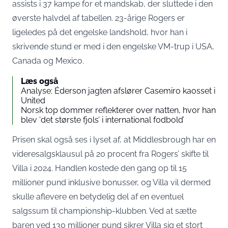
assists i 37 kampe for et mandskab, der sluttede i den
øverste halvdel af tabellen. 23-årige Rogers er
ligeledes på det engelske landshold, hvor han i
skrivende stund er med i den engelske VM-trup i USA,
Canada og Mexico.
Læs også
Analyse: Éderson jagten afslører Casemiro kaosset i
United
Norsk top dommer reflekterer over natten, hvor han
blev ‘det største fjols’ i international fodbold’
Prisen skal også ses i lyset af, at Middlesbrough har en
videresalgsklausul på 20 procent fra Rogers’ skifte til
Villa i 2024. Handlen kostede den gang op til 15
millioner pund inklusive bonusser, og Villa vil dermed
skulle aflevere en betydelig del af en eventuel
salgssum til championship-klubben. Ved at sætte
baren ved 130 millioner pund sikrer Villa sig et stort