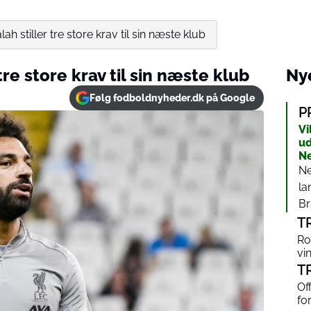
 stiller tre store krav til sin næste klub
re store krav til sin næste klub
Nye
Følg fodboldnyheder.dk på Google
P
Vi
ud
N
Ne
la
Br
T
Ro
vi
T
Of
fo