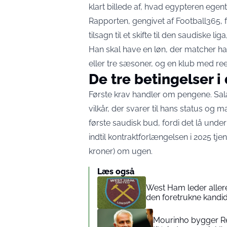
klart billede af, hvad egypteren egentl
Rapporten,
gengivet af Football365
,
tilsagn til et skifte til den saudiske l
Han skal have en løn, der matcher ha
eller tre sæsoner, og en klub med reel
De tre betingelser i 
Første krav handler om pengene. Sal
vilkår, der
svarer til hans status og 
første saudisk bud, fordi det lå under 
indtil kontraktforlængelsen i 2025 tj
kroner) om ugen.
Læs også
West Ham leder allere
den foretrukne kandi
Mourinho bygger Re