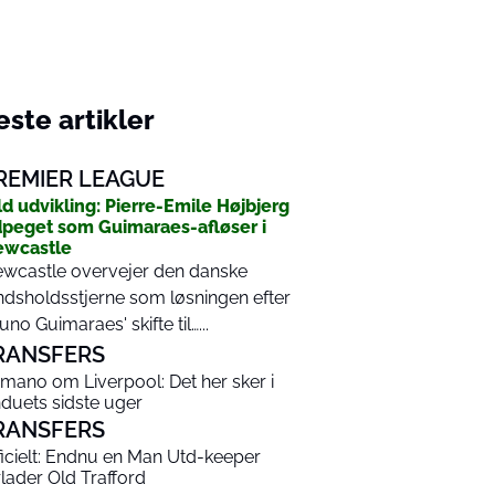
ste artikler
REMIER LEAGUE
ld udvikling: Pierre-Emile Højbjerg
peget som Guimaraes-afløser i
ewcastle
wcastle overvejer den danske
ndsholdsstjerne som løsningen efter
uno Guimaraes' skifte til…...
RANSFERS
mano om Liverpool: Det her sker i
nduets sidste uger
RANSFERS
ficielt: Endnu en Man Utd-keeper
rlader Old Trafford