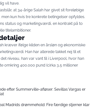
ig vil have.
 fastslår, at 34-årige Salah har givet sit foreløbige
iga, men kun hvis tre konkrete betingelser opfyldes.
ns status og marketingværdi, en kontrakt på to
le titelambitioner.
detaljer
ah kræver ifølge kilden en årsløn og økonomiske
marketingværdi
. Han har allerede takket nej til et
det niveau, han var vant til i Liverpool, hvor han
ente omkring 400.000 pund (cirka 3,5 millioner
de efter Summerville-afløser: Sevillas Vargas er
dat
al Madrids drømmehold: Fire færdige stjerner klar