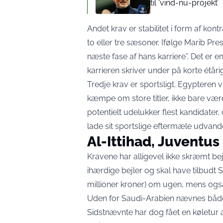
til ‘vind-nu-projekt’
Andet krav er stabilitet i form af kont
to eller tre sæsoner. Ifølge Marib Pres
næste fase af hans karriere”. Det er e
karrieren skriver under på korte étår
Tredje krav er sportsligt. Egypteren vi
kæmpe om store titler, ikke bare være
potentielt udelukker flest kandidater, 
lade sit sportslige eftermæle udvand
Al-Ittihad, Juventus
Kravene har alligevel ikke skræmt be
ihærdige bejler og skal
have tilbudt 
millioner kroner) om ugen, mens også 
Uden for Saudi-Arabien nævnes båd
Sidstnævnte har dog fået en køletur 