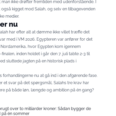
t man ikke drøfter fremtiden med udenforstående. I
t også kigget mod Salah, og selv en tilbagevenden
ske medier.
er nu
lah har efter alt at dømme ikke villet træffe det
 var med i VM 2026. Egypteren
var anfører
for det
 i Nordamerika, hvor Egypten kom igennem
inalen, inden holdet i går den 7. juli tabte 2-3 til
ed sluttede jagten på en historisk plads i
 forhandlingerne nu at gå ind i den afgørende fase.
er et svar på det spørgsmål, Salahs tre krav har
 levere på både løn, længde og ambition på én gang?
rugt over to milliarder kroner: Sådan bygger de
ld på én sommer