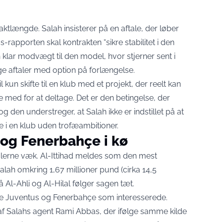
raktlængde. Salah insisterer på en aftale, der løber
s-rapporten skal kontrakten “sikre stabilitet i den
n klar modvægt til den model, hvor stjerner sent i
ige aftaler med option på forlængelse.
l kun skifte til en klub med et projekt, der reelt kan
 med for at deltage. Det er den betingelse, der
og den understreger, at Salah ikke er indstillet på at
e i en klub uden trofæambitioner.
 og Fenerbahçe i kø
jlerne væk. Al-Ittihad meldes som den mest
Salah
omkring 1,67 millioner pund (cirka 14,5
Al-Ahli og Al-Hilal følger sagen tæt.
e Juventus og Fenerbahçe som interesserede.
af Salahs agent Rami Abbas, der ifølge samme kilde