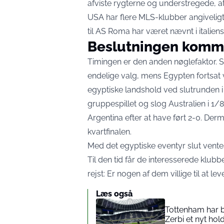
afviste rygterne og understregede, a
USA har flere MLS-klubber angivelig
til AS Roma har været nævnt i italien
Beslutningen komm
Timingen er den anden nøglefaktor. Sa
endelige valg, mens Egypten fortsat
egyptiske landshold ved slutrunden
gruppespillet og slog Australien i 1/8-f
Argentina efter at have ført 2-0. Derm
kvartfinalen.
Med det egyptiske eventyr slut ventes
Til den tid får de interesserede klubb
rejst: Er nogen af dem villige til at
Læs også
Tottenham har b
Zerbi et nyt ho