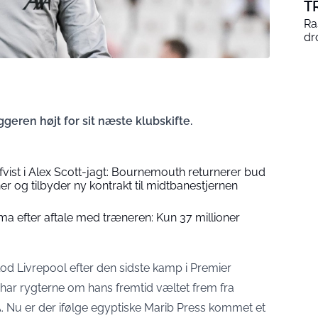
T
Ra
dr
geren højt for sit næste klubskifte.
vist i Alex Scott-jagt: Bournemouth returnerer bud
er og tilbyder ny kontrakt til midtbanestjernen
ma efter aftale med træneren: Kun 37 millioner
d Livrepool efter den sidste kamp i Premier
ar rygterne om hans fremtid væltet frem fra
A. Nu er der ifølge egyptiske Marib Press kommet et