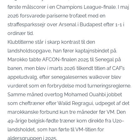
første målscorer i en Champions League-finale. I maj
2026 forsvarede pariserne
trofæet med en
straffesparkssejr over Arsenal i Budapest efter 1-1 i
ordinær tid
.
Klubtitlerne står i skarp kontrast til den
landsholdsopgave, han fører kaptajnsbindet på.
Marokko tabte AFCON-finalen 2025 til Senegal på
banen, men blev i marts 2026 tilkendt titlen af CAF’s
appeludvalg, efter senegalesernes walkover blev
vurderet som en forbrydelse mod turneringsreglerne.
Samme måned overtog Mohamed Ouahbi jobbet
som cheftræner efter Walid Regragui,
udpeget af det
marokkanske forbund kun tre måneder før VM
. Den
49-årige belgisk-fødte træner kom direkte fra U20-
landsholdet, som han førte til VM-titlen for
aldersgruppen i 2025.