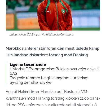
Laloumance, CC BY 4.0
, via Wikimedia Commons
Marokkos anfører står foran den mest ladede kamp
i sin landsholdskarriere torsdag mod Frankrig.
Lige nu læser andre
Historisk FIFA-omgørelse: Belgien overvejer anke til
CAS
Tragedie rammer belgisk ungdomsturnering:
Syvårig dør efter ulykke
Achraf Hakimi fører Marokko ud i Boston til VM-
kvartfinalen mod Frankrig torsdag klokken 22.00 dansk
tid, og PSG-anføreren har allerede sat sit stempel på