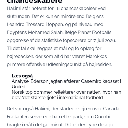
chanceskabere
Hakimi står noteret for 16 chanceskabelser ved
slutrunden. Det er kun én mindre end Belgiens
Leandro Trossard i toppen, og på niveau med
Egyptens Mohamed Salah,
ifølge Planet Footballs
opgørelse af de statistiske topscorere pr. 7. juli 2026
.
Til det tal skal lægges et mål og to oplæg for
højrebacken, der som altid har været Marokkos
primære offensive udløsningspunkt på højresiden.
Læs også
Analyse: Éderson jagten afslører Casemiro kaosset i
United
Norsk top dommer reflekterer over natten, hvor han
blev ‘det største fjols’ i international fodbold’
Det var også Hakimi, der startede sejren over Canada.
Fra kanten serverede han et frispark, som Ounahi
bragte i mål i det 50. minut. Det er den type detaljer,