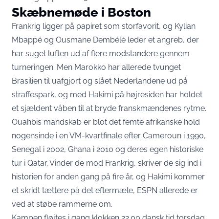
Skæbnemøde i Boston
Frankrig ligger på papiret som storfavorit, og Kylian
Mbappé og Ousmane Dembélé leder et angreb, der
har suget luften ud af flere modstandere gennem
turneringen. Men Marokko har allerede tvunget
Brasilien til uafgjort og slået Nederlandene ud på
straffespark, og med Hakimi på højresiden har holdet
et sjældent våben til at bryde franskmændenes rytme.
Ouahbis mandskab er blot det femte afrikanske hold
nogensinde i en VM-kvartfinale efter Cameroun i 1990,
Senegal i 2002, Ghana i 2010 og deres egen historiske
tur i Qatar. Vinder de mod Frankrig, skriver de sig ind i
historien for anden gang på fire år, og Hakimi kommer
et skridt tættere på det eftermæle, ESPN allerede er
ved at støbe rammerne om.
Kampen fløjtes i gang klokken 22.00 dansk tid torsdag