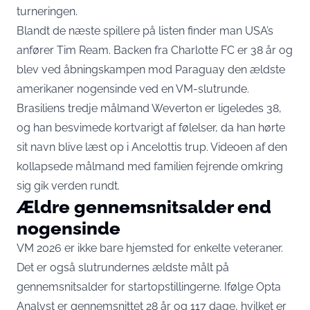
turneringen.
Blandt de næste spillere på listen finder man USA’s
anfører Tim Ream. Backen fra Charlotte FC er 38 år og
blev ved åbningskampen mod Paraguay den ældste
amerikaner nogensinde ved en VM-slutrunde.
Brasiliens tredje målmand Weverton er ligeledes 38,
og han
besvimede kortvarigt af følelser
, da han hørte
sit navn blive læst op i Ancelottis trup. Videoen af den
kollapsede målmand med familien fejrende omkring
sig gik verden rundt.
Ældre gennemsnitsalder end
nogensinde
VM 2026 er ikke bare hjemsted for enkelte veteraner.
Det er også slutrundernes ældste målt på
gennemsnitsalder for startopstillingerne.
Ifølge Opta
Analyst er gennemsnittet 28 år og 117 dage
, hvilket er