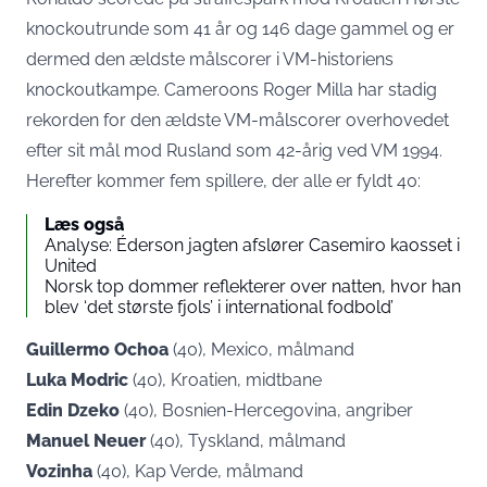
knockoutrunde som 41 år og 146 dage gammel
og er
dermed den ældste målscorer i VM-historiens
knockoutkampe. Cameroons Roger Milla har stadig
rekorden for den ældste VM-målscorer overhovedet
efter sit mål mod Rusland som 42-årig ved VM 1994.
Herefter kommer fem spillere, der alle er fyldt 40:
Læs også
Analyse: Éderson jagten afslører Casemiro kaosset i
United
Norsk top dommer reflekterer over natten, hvor han
blev ‘det største fjols’ i international fodbold’
Guillermo Ochoa
(40), Mexico, målmand
Luka Modric
(40), Kroatien, midtbane
Edin Dzeko
(40), Bosnien-Hercegovina, angriber
Manuel Neuer
(40), Tyskland, målmand
Vozinha
(40), Kap Verde, målmand