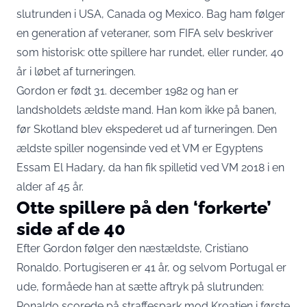
slutrunden i USA, Canada og Mexico. Bag ham følger
en generation af veteraner,
som FIFA selv beskriver
som historisk
: otte spillere har rundet, eller runder, 40
år i løbet af turneringen.
Gordon er født 31. december 1982 og han er
landsholdets ældste mand. Han kom ikke på banen,
før Skotland blev ekspederet ud af turneringen. Den
ældste spiller nogensinde ved et VM er Egyptens
Essam El Hadary, da han fik spilletid ved VM 2018 i en
alder af 45 år.
Otte spillere på den ‘forkerte’
side af de 40
Efter Gordon følger den næstældste, Cristiano
Ronaldo. Portugiseren er 41 år, og selvom Portugal er
ude, formåede han at sætte aftryk på slutrunden:
Ronaldo scorede på straffespark mod Kroatien i første