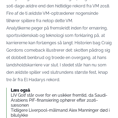
106 dage ældre end den hidtidige rekord fra VM 2018.
Fire af de ti ældste VM-optrædener nogensinde
tilhører spillere fra netop dette VM.
Analytikerne peger på fremskridt inden for ernæring,
sportsvidenskab og teknologi som forklaring på, at
karriererne kan forlænges så langt. Historien bag Craig
Gordons comeback illustrerer det: skotten
pådrog sig
et dobbelt benbrud
og troede en overgang, at hans
landsholdskarriere var slut. I stedet står han nu som
den ældste spiller ved slutrundens største fest, knap
tre år fra El Hadarys rekord.
Læs også
LIV Golf står over for en usikker fremtid, da Saudi-
Arabiens PIF-finansiering ophører efter 2026-
sæsonen
Tidligere Liverpool-målmand Alex Manninger død i
bilulykke