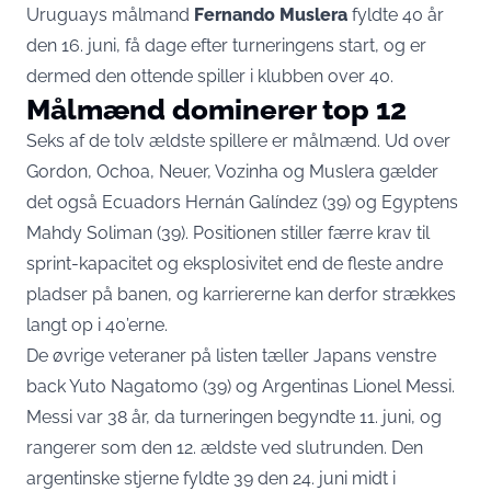
Uruguays målmand
Fernando Muslera
fyldte 40 år
den 16. juni, få dage efter turneringens start, og
er
dermed den ottende spiller i klubben over 40
.
Målmænd dominerer top 12
Seks af de tolv ældste spillere er målmænd. Ud over
Gordon, Ochoa, Neuer, Vozinha og Muslera gælder
det også Ecuadors Hernán Galíndez (39) og Egyptens
Mahdy Soliman (39). Positionen stiller færre krav til
sprint-kapacitet og eksplosivitet end de fleste andre
pladser på banen, og karriererne kan derfor strækkes
langt op i 40’erne.
De øvrige veteraner på listen tæller Japans venstre
back Yuto Nagatomo (39) og Argentinas Lionel Messi.
Messi var 38 år, da turneringen begyndte 11. juni, og
rangerer som den 12. ældste ved slutrunden
. Den
argentinske stjerne fyldte 39 den 24. juni midt i