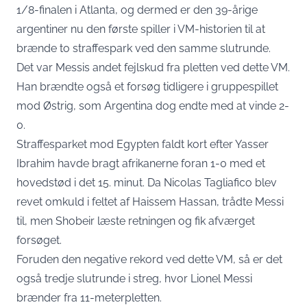
1/8-finalen i Atlanta, og dermed er den 39-årige
argentiner nu
den første spiller i VM-historien til at
brænde to straffespark ved den samme slutrunde
.
Det var Messis andet fejlskud fra pletten ved dette VM.
Han brændte også et forsøg tidligere i gruppespillet
mod Østrig, som Argentina dog endte med at vinde 2-
0.
Straffesparket mod Egypten faldt kort efter Yasser
Ibrahim havde bragt afrikanerne foran 1-0 med et
hovedstød i det 15. minut. Da Nicolas Tagliafico blev
revet omkuld i feltet af Haissem Hassan, trådte Messi
til, men Shobeir læste retningen og fik afværget
forsøget.
Foruden den negative rekord ved dette VM, så er det
også tredje slutrunde i streg, hvor Lionel Messi
brænder fra 11-meterpletten.