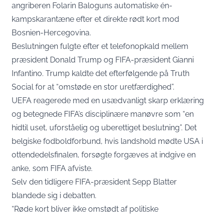
angriberen Folarin Baloguns automatiske én-
kampskarantæne efter et direkte rødt kort mod
Bosnien-Hercegovina.
Beslutningen fulgte efter et telefonopkald mellem
præsident Donald Trump og FIFA-præsident Gianni
Infantino. Trump kaldte det efterfølgende
på Truth
Social
for at “omstøde en stor uretfærdighed”.
UEFA reagerede med en usædvanligt skarp erklæring
og betegnede FIFA’s disciplinære manøvre som “en
hidtil uset, uforståelig og uberettiget beslutning”. Det
belgiske fodboldforbund, hvis landshold mødte USA i
ottendedelsfinalen, forsøgte forgæves at indgive en
anke, som FIFA afviste.
Selv den tidligere FIFA-præsident Sepp Blatter
blandede sig i debatten.
“Røde kort bliver ikke omstødt af politiske