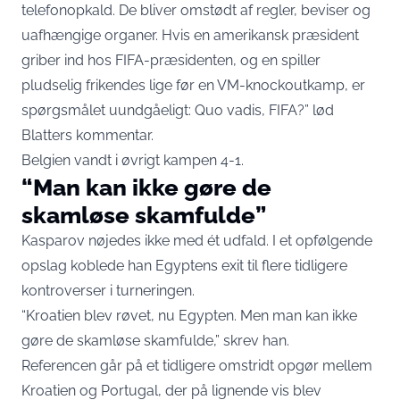
telefonopkald. De bliver omstødt af regler, beviser og
uafhængige organer. Hvis en amerikansk præsident
griber ind hos FIFA-præsidenten, og en spiller
pludselig frikendes lige før en VM-knockoutkamp, er
spørgsmålet uundgåeligt: Quo vadis, FIFA?”
lød
Blatters kommentar
.
Belgien vandt i øvrigt kampen 4-1.
“Man kan ikke gøre de
skamløse skamfulde”
Kasparov nøjedes ikke med ét udfald. I et opfølgende
opslag koblede han Egyptens exit til flere tidligere
kontroverser i turneringen.
“Kroatien blev røvet, nu Egypten. Men man kan ikke
gøre de skamløse skamfulde,”
skrev han
.
Referencen går på et tidligere omstridt opgør mellem
Kroatien og Portugal, der på lignende vis blev