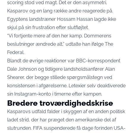
scoring stod ved magt. Det er den asymmetri,
Kasparov og en lang række andre reagerede på.
Egyptens landstræner Hossam Hassan lagde ikke
skjul på sin frustration efter slutfløjtet.
“Vi fortjente mere af den her kamp. Dommerens
beslutninger ændrede alt,”
udtalte han ifølge The
Federal
.
Blandt de øvrige reaktioner var BBC-korrespondent
Dale Johnson og tidligere landsholdsanfører Alan
Shearer, der begge stillede spørgsmålstegn ved
konsistensen i afgørelserne. Letexier selv deaktiverede
sin Instagram-konto i timerne efter kampen.
Bredere troværdighedskrise
Kasparovs udfald falder i skyggen af en anden politisk
ladet strid, der har præget den amerikanske del af
slutrunden. FIFA suspenderede få dage forinden USA-