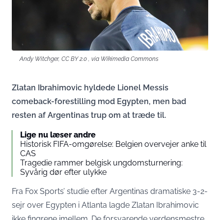
Andy Witchger, CC BY 2.0
, via Wikimedia Commons
Zlatan Ibrahimovic hyldede Lionel Messis
comeback-forestilling mod Egypten, men bad
resten af Argentinas trup om at træde til.
Lige nu læser andre
Historisk FIFA-omgørelse: Belgien overvejer anke til
CAS
Tragedie rammer belgisk ungdomsturnering:
Syvårig dør efter ulykke
Fra Fox Sports’ studie efter Argentinas dramatiske 3-2-
sejr over Egypten i Atlanta lagde Zlatan Ibrahimovic
ikke fingrene imellem. De forsvarende verdensmestre