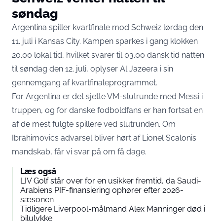
søndag
Argentina spiller kvartfinale mod Schweiz lørdag den
11. juli i Kansas City. Kampen sparkes i gang klokken
20.00 lokal tid, hvilket svarer til 03.00 dansk tid natten
til søndag den 12. juli,
oplyser Al Jazeera i sin
gennemgang af kvartfinaleprogrammet
.
For Argentina er det sjette VM-slutrunde med Messi i
truppen, og for danske fodboldfans er han fortsat en
af de mest fulgte spillere ved slutrunden. Om
Ibrahimovics advarsel bliver hørt af Lionel Scalonis
mandskab, får vi svar på om få dage.
Læs også
LIV Golf står over for en usikker fremtid, da Saudi-
Arabiens PIF-finansiering ophører efter 2026-
sæsonen
Tidligere Liverpool-målmand Alex Manninger død i
bilulykke