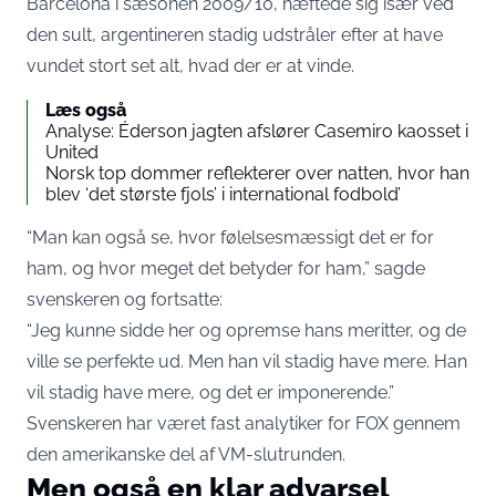
Barcelona i sæsonen 2009/10, hæftede sig især ved
den sult, argentineren stadig udstråler efter at have
vundet stort set alt, hvad der er at vinde.
Læs også
Analyse: Éderson jagten afslører Casemiro kaosset i
United
Norsk top dommer reflekterer over natten, hvor han
blev ‘det største fjols’ i international fodbold’
“Man kan også se, hvor følelsesmæssigt det er for
ham, og hvor meget det betyder for ham,” sagde
svenskeren og fortsatte:
“Jeg kunne sidde her og opremse hans meritter, og de
ville se perfekte ud. Men han vil stadig have mere. Han
vil stadig have mere, og det er imponerende.”
Svenskeren har været fast analytiker for FOX gennem
den amerikanske del af VM-slutrunden.
Men også en klar advarsel