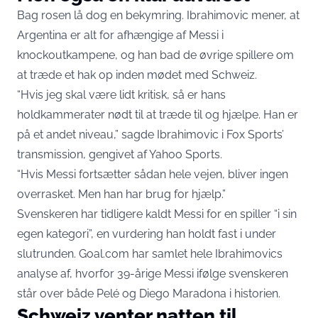
Bag rosen lå dog en bekymring. Ibrahimovic mener, at
Argentina er alt for afhængige af Messi i
knockoutkampene, og han bad de øvrige spillere om
at træde et hak op inden mødet med Schweiz.
“Hvis jeg skal være lidt kritisk, så er hans
holdkammerater nødt til at træde til og hjælpe. Han er
på et andet niveau,” sagde Ibrahimovic i
Fox Sports’
transmission, gengivet af Yahoo Sports
.
“Hvis Messi fortsætter sådan hele vejen, bliver ingen
overrasket. Men han har brug for hjælp.”
Svenskeren har tidligere kaldt Messi for en spiller “i sin
egen kategori”, en vurdering han holdt fast i under
slutrunden.
Goal.com har samlet hele Ibrahimovics
analyse
af, hvorfor 39-årige Messi ifølge svenskeren
står over både Pelé og Diego Maradona i historien.
Schweiz venter natten til