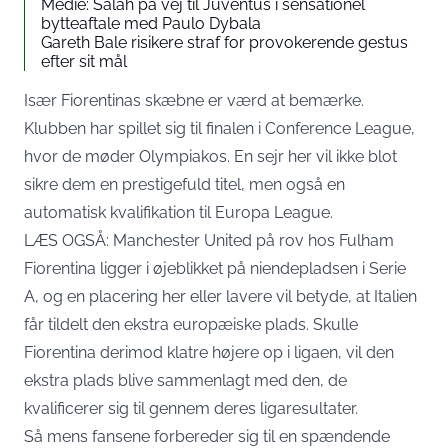
Medie: Salah på vej til Juventus i sensationel
bytteaftale med Paulo Dybala
Gareth Bale risikere straf for provokerende gestus
efter sit mål
Især Fiorentinas skæbne er værd at bemærke.
Klubben har spillet sig til finalen i Conference League,
hvor de møder Olympiakos. En sejr her vil ikke blot
sikre dem en prestigefuld titel, men også en
automatisk kvalifikation til Europa League.
LÆS OGSÅ: Manchester United på rov hos Fulham
Fiorentina ligger i øjeblikket på niendepladsen i Serie
A, og en placering her eller lavere vil betyde, at Italien
får tildelt den ekstra europæiske plads. Skulle
Fiorentina derimod klatre højere op i ligaen, vil den
ekstra plads blive sammenlagt med den, de
kvalificerer sig til gennem deres ligaresultater.
Så mens fansene forbereder sig til en spændende