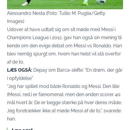
Alessandro Nesta (Foto: Tullio M. Puglia/Getty
Images)
Udover at have udtalt sig om sit møde med Messi i
Champions League i 2012, gav han også sin mening til
kende om den evige debat om Messi vs Ronaldo. Han
blev nemlig spurgt om, hvem han helst vil stå overfor
af de to.
LÆS OGSÅ:
Depay om Barca-skifte: “En drøm, der går
i opfyldelse”
“Jeg har spillet mod både Ronaldo og Messi. Den lille
(Messi, red.) er fænomenal: men den anden scorer 40
mål hvert år. De er begge stærke på hver deres måde.
Jeg foretrækker ikke at møde Messi af de to,” svarede
han.