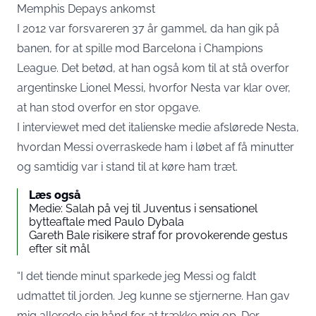
Memphis Depays ankomst
I 2012 var forsvareren 37 år gammel, da han gik på
banen, for at spille mod Barcelona i Champions
League. Det betød, at han også kom til at stå overfor
argentinske Lionel Messi, hvorfor Nesta var klar over,
at han stod overfor en stor opgave.
I interviewet med det italienske medie afslørede Nesta,
hvordan Messi overraskede ham i løbet af få minutter
og samtidig var i stand til at køre ham træt.
Læs også
Medie: Salah på vej til Juventus i sensationel
bytteaftale med Paulo Dybala
Gareth Bale risikere straf for provokerende gestus
efter sit mål
“I det tiende minut sparkede jeg Messi og faldt
udmattet til jorden. Jeg kunne se stjernerne. Han gav
mig allerede sin hånd for at trække mig op. Der