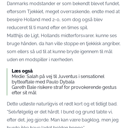
Danmarks modstander er som bekendt blevet fundet,
eftersom Tjekkiet, meget overraskende, endte med at
besejre Holland med 2-0, som dog også blev
reduceret til ti mand efter en times spil.
Matthijs de Ligt, Hollands midterforsvarer, kunne ses
bruge hånden, da han ville stoppe en tjekkisk angriber,
som ellers så ud til at kunne bryde igennem til mål
uden en modspiller i nærheden.
Læs også
Medie: Salah på vej til Juventus i sensationel
bytteaftale med Paulo Dybala
Gareth Bale risikere straf for provokerende gestus
efter sit mål
Dette udløste naturligvis et rødt kort og et tidligt bad.
“Selvfølgelig er det hårdt. I bund og grund tabte vi,
efter det, jeg gjorde. Man kan være bagklog, men jeg
burde ikke have ladet bolden hoppe.”