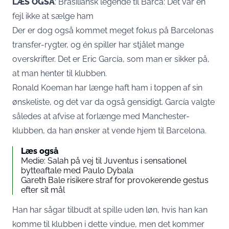
LÆS OGSÅ
:
Brasiliansk legende til Barca: Det var en
fejl ikke at sælge ham
Der er dog også kommet meget fokus på Barcelonas
transfer-rygter, og én spiller har stjålet mange
overskrifter. Det er Eric García, som man er sikker på,
at man henter til klubben.
Ronald Koeman har længe haft ham i toppen af sin
ønskeliste, og det var da også gensidigt. García valgte
således at afvise at forlænge med Manchester-
klubben, da han ønsker at vende hjem til Barcelona.
Læs også
Medie: Salah på vej til Juventus i sensationel
bytteaftale med Paulo Dybala
Gareth Bale risikere straf for provokerende gestus
efter sit mål
Han har sågar tilbudt at spille uden løn, hvis han kan
komme til klubben i dette vindue, men det kommer