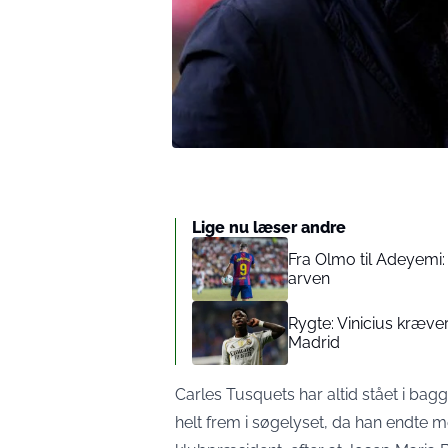
Lige nu læser andre
Fra Olmo til Adeyemi
arven
Rygte: Vinicius kræver 
Madrid
Carles Tusquets har altid stået i b
helt frem i søgelyset, da han endte m