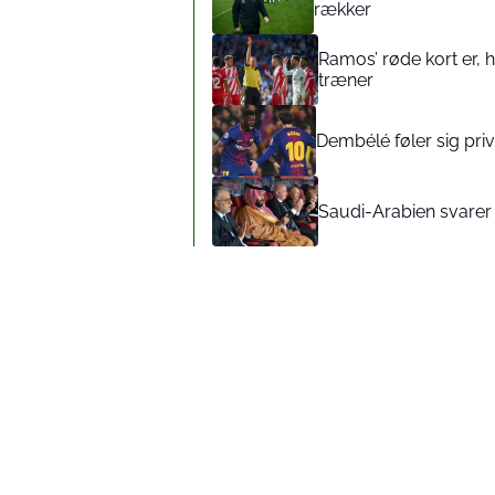
rækker
Ramos’ røde kort er,
træner
Dembélé føler sig pr
Saudi-Arabien svarer