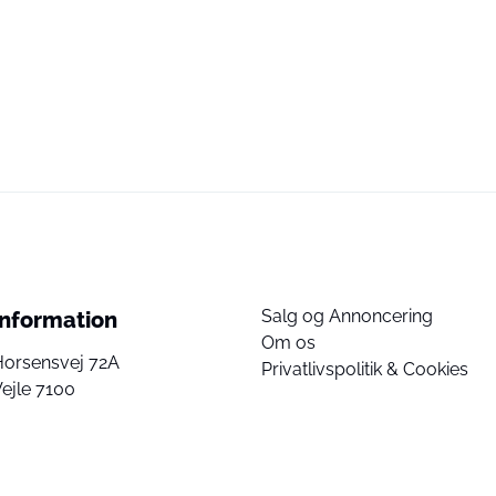
Salg og Annoncering
Information
Om os
Horsensvej 72A
Privatlivspolitik & Cookies
ejle 7100