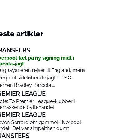
ste artikler
RANSFERS
verpool tæt på ny signing midt i
rcola-jagt
uguayaneren rejser til England, mens
verpool sideløbende jagter PSG-
jernen Bradley Barcola....
REMIER LEAGUE
gte: To Premier League-klubber i
erraskende byttehandel
REMIER LEAGUE
even Gerrard om gammel Liverpool-
ndel: ‘Det var simpelthen dumt’
RANSFERS