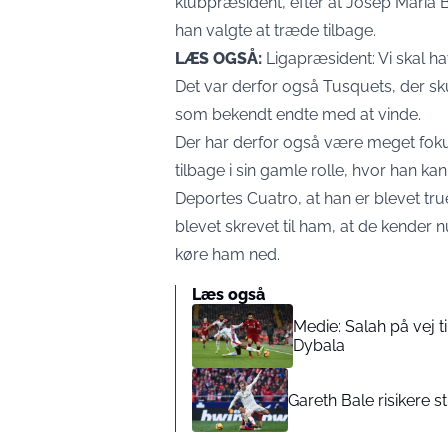
klubpræsident, efter at Josep Maria 
han valgte at træde tilbage.
LÆS OGSÅ:
Ligapræsident: Vi skal h
Det var derfor også Tusquets, der sk
som bekendt endte med at vinde.
Der har derfor også være meget fok
tilbage i sin gamle rolle, hvor han kan
Deportes Cuatro, at han er blevet tru
blevet skrevet til ham, at de kender
køre ham ned.
Læs også
Medie: Salah på vej t
Dybala
Gareth Bale risikere s