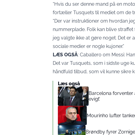
“Hvis du ser denne mand på en mot
fortæller Tusquets til mediet om de t
“Der var instruktioner om hvordan jeg
nummerplade. Folk kan blive straffet 
jeg valgte ikke at gøre noget. Det er
sociale medier er nogle kujoner.”
LÆS OGSÅ
:
Caballero om Messi: Han
Det var Tusquets, som i sidste uge k
håndfuld tilbud, som vil kunne sikre k
Læs også
Barcelona forventer 
evigt’
Mourinho lufter tanker
Brøndby fyrer Zorniger