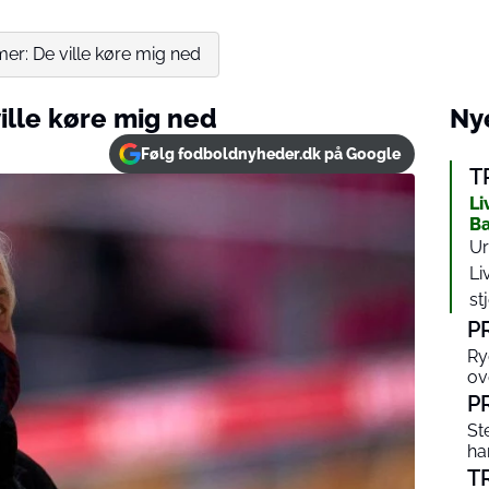
er: De ville køre mig ned
ille køre mig ned
Nye
Følg fodboldnyheder.dk på Google
T
Li
Ba
Ur
Li
st
P
Ry
ov
P
St
ha
T