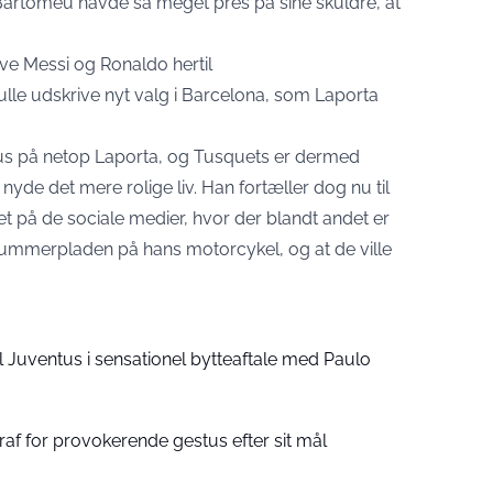
Bartomeu havde så meget pres på sine skuldre, at
ave Messi og Ronaldo hertil
ulle udskrive nyt valg i Barcelona, som Laporta
us på netop Laporta, og Tusquets er dermed
 nyde det mere rolige liv. Han fortæller dog nu til
et på de sociale medier, hvor der blandt andet er
 nummerpladen på hans motorcykel, og at de ville
il Juventus i sensationel bytteaftale med Paulo
traf for provokerende gestus efter sit mål