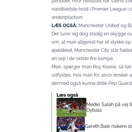
perioder, hvor niveauet har været sv
næstbedste hold i Premier League i 
andenpladsen.
LÆS OGSÅ:
Manchester United og B
Der lurer sig dog stadig en skygge 
om, at man alligevel har et stykke op 
øjeblikket. Manchester City står fakti
én sejr i de sidste fire kampe.
Men, spørger man Roy Keane, så har 
udfyldes, hvis man for alvor ønsker 
dermed også kunne drille Pep Guardi
Læs også
Medie: Salah på vej t
Dybala
Gareth Bale risikere s