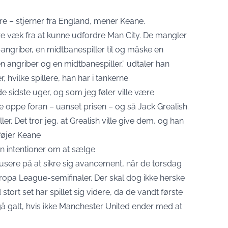
tre – stjerner fra England, mener Keane.
llere væk fra at kunne udfordre Man City. De mangler
ngriber, en midtbanespiller til og måske en
en angriber og en midtbanespiller,” udtaler han
r, hvilke spillere, han har i tankerne.
de sidste uger, og som jeg føler ville være
e oppe foran – uanset prisen – og så Jack Grealish.
er. Det tror jeg, at Grealish ville give dem, og han
ilføjer Keane
en intentioner om at sælge
usere på at sikre sig avancement, når de torsdag
opa League-semifinaler. Der skal dog ikke herske
tort set har spillet sig videre, da de vandt første
å galt, hvis ikke Manchester United ender med at