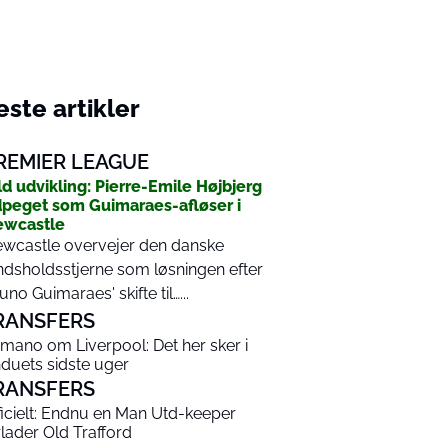
ste artikler
REMIER LEAGUE
ld udvikling: Pierre-Emile Højbjerg
peget som Guimaraes-afløser i
ewcastle
wcastle overvejer den danske
ndsholdsstjerne som løsningen efter
uno Guimaraes' skifte til…...
RANSFERS
mano om Liverpool: Det her sker i
nduets sidste uger
RANSFERS
ficielt: Endnu en Man Utd-keeper
rlader Old Trafford