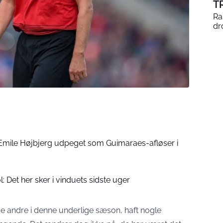
T
Ra
dr
e-Emile Højbjerg udpeget som Guimaraes-afløser i
Det her sker i vinduets sidste uger
 andre i denne underlige sæson, haft nogle