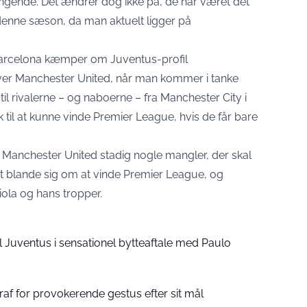
ingende. Det ændrer dog ikke på, de har været det
denne sæson, da man aktuelt ligger på
arcelona kæmper om Juventus-profil
over Manchester United, når man kommer i tanke
til rivalerne – og naboerne – fra Manchester City i
sk til at kunne vinde Premier League, hvis de får bare
Manchester United stadig nogle mangler, der skal
at blande sig om at vinde Premier League, og
ola og hans tropper.
il Juventus i sensationel bytteaftale med Paulo
traf for provokerende gestus efter sit mål