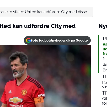
ane er sikker: United kan udfordre City med disse...
nited kan udfordre City med
Nye
P
Følg fodboldnyheder.dk på Google
Vi
ud
N
Ne
la
Br
T
Ro
vi
T
Of
fo