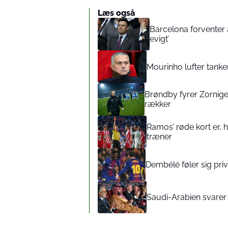
Læs også
Barcelona forventer 
evigt’
Mourinho lufter tanker
Brøndby fyrer Zorniger
rækker
Ramos’ røde kort er,
træner
Dembélé føler sig pr
Saudi-Arabien svarer