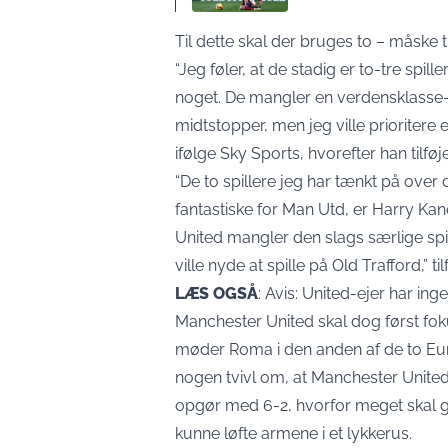
Til dette skal der bruges to – måske 
“Jeg føler, at de stadig er to-tre spi
noget. De mangler en verdensklasse-a
midtstopper, men jeg ville prioritere 
ifølge Sky Sports, hvorefter han tilføje
“De to spillere jeg har tænkt på over 
fantastiske for Man Utd, er Harry Kan
United mangler den slags særlige spill
ville nyde at spille på Old Trafford,” t
LÆS OGSÅ
:
Avis: United-ejer har ing
Manchester United skal dog først fok
møder Roma i den anden af de to Eur
nogen tvivl om, at Manchester United s
opgør med 6-2, hvorfor meget skal g
kunne løfte armene i et lykkerus.