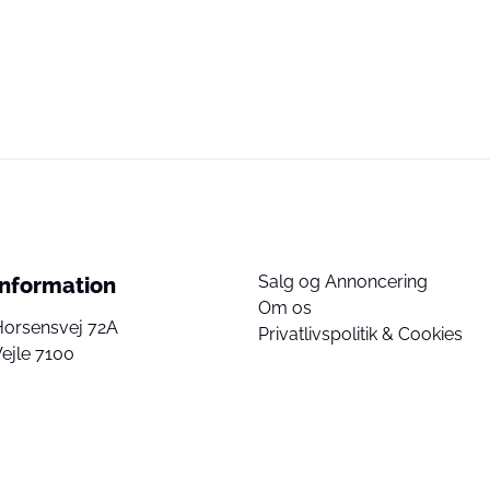
Salg og Annoncering
Information
Om os
Horsensvej 72A
Privatlivspolitik & Cookies
ejle 7100