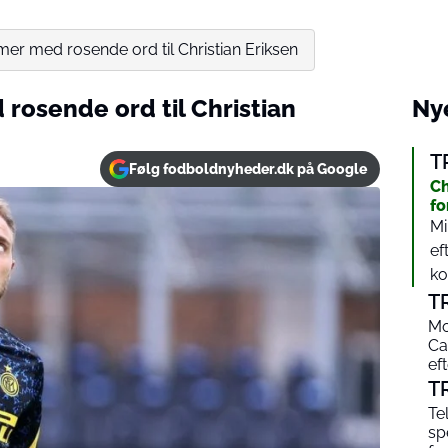
er med rosende ord til Christian Eriksen
rosende ord til Christian
Nye
T
Følg fodboldnyheder.dk på Google
Ch
fo
Mi
ef
ko
T
Mo
Ca
ef
T
Te
sp