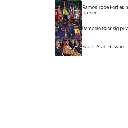
Ramos’ røde kort er,
træner
Dembélé føler sig pr
Saudi-Arabien svarer