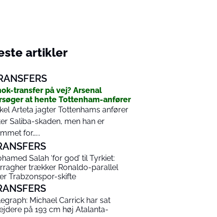
ste artikler
RANSFERS
ok-transfer på vej? Arsenal
rsøger at hente Tottenham-anfører
kel Arteta jagter Tottenhams anfører
ter Saliba-skaden, men han er
mmet for…...
RANSFERS
hamed Salah ‘for god’ til Tyrkiet:
rragher trækker Ronaldo-parallel
ter Trabzonspor-skifte
RANSFERS
legraph: Michael Carrick har sat
ejdere på 193 cm høj Atalanta-