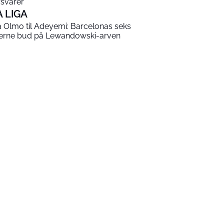
rsvarer
A LIGA
a Olmo til Adeyemi: Barcelonas seks
terne bud på Lewandowski-arven