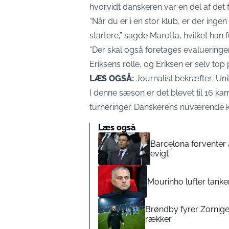
hvorvidt danskeren var en del af det fr
“Når du er i en stor klub, er der ingen
startere,” sagde Marotta, hvilket han
“Der skal også foretages evalueringen
Eriksens rolle, og Eriksen er selv top 
LÆS OGSÅ:
Journalist bekræfter: Uni
I denne sæson er det blevet til 16 kamp
turneringer. Danskerens nuværende ko
Læs også
Barcelona forventer 
evigt’
Mourinho lufter tanker
Brøndby fyrer Zorniger
rækker