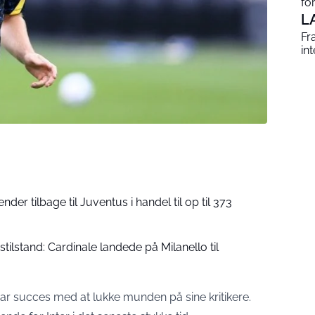
fo
L
Fr
in
ender tilbage til Juventus i handel til op til 373
stilstand: Cardinale landede på Milanello til
har succes med at lukke munden på sine kritikere.