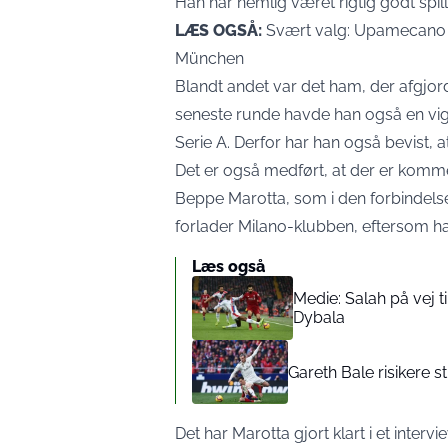
Han har nemlig været rigtig godt spille
LÆS OGSÅ:
Svært valg: Upamecano 
München
Blandt andet var det ham, der afgjor
seneste runde havde han også en vigt
Serie A. Derfor har han også bevist, a
Det er også medført, at der er kommet
Beppe Marotta, som i den forbindelse
forlader Milano-klubben, eftersom ha
Læs også
Medie: Salah på vej t
Dybala
Gareth Bale risikere s
Det har Marotta gjort klart i et int