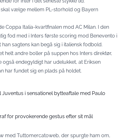
nde for Inter i det seneste stykke tid.
skal vælge mellem PL-storhold og Bayern
de Coppa Italia-kvartfinalen mod AC Milan. I den
ig fod med i Inters første scoring mod Benevento i
t han sagtens kan begå sig i italiensk fodbold.
 helt andre boller på suppen hos Inters direktør,
 også endegyldigt har udelukket, at Eriksen
n har fundet sig en plads på holdet.
il Juventus i sensationel bytteaftale med Paulo
traf for provokerende gestus efter sit mål
erview med Tuttomercatoweb, der spurgte ham om,