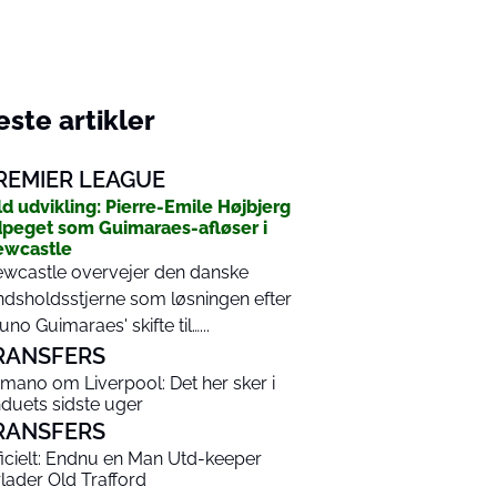
ste artikler
REMIER LEAGUE
ld udvikling: Pierre-Emile Højbjerg
peget som Guimaraes-afløser i
ewcastle
wcastle overvejer den danske
ndsholdsstjerne som løsningen efter
uno Guimaraes' skifte til…...
RANSFERS
mano om Liverpool: Det her sker i
nduets sidste uger
RANSFERS
ficielt: Endnu en Man Utd-keeper
rlader Old Trafford