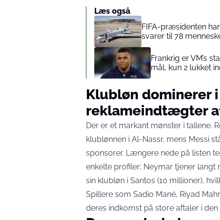
Læs også
FIFA-præsidenten har 
svarer til 78 mennesk
Frankrig er VM’s st
mål, kun 2 lukket i
Klubløn dominerer 
reklameindtægter a
Der er et markant mønster i tallene. 
klublønnen i Al-Nassr, mens Messi st
sponsorer. Længere nede på listen t
enkelte profiler: Neymar tjener
langt 
sin klubløn i Santos (10 millioner)
, hv
Spillere som Sadio Mané, Riyad Mahre
deres indkomst på store aftaler i de