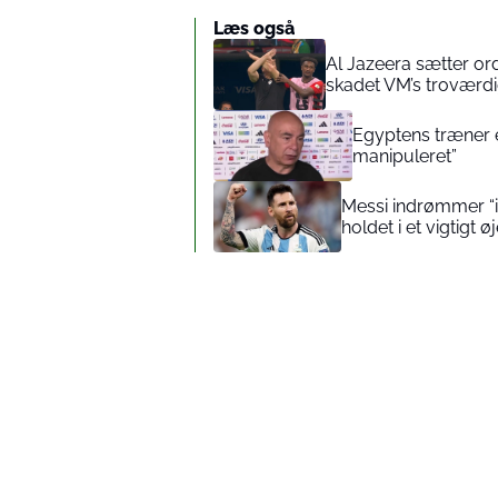
Læs også
Al Jazeera sætter ord
skadet VM’s troværd
Egyptens træner e
manipuleret”
Messi indrømmer “i
holdet i et vigtigt øj