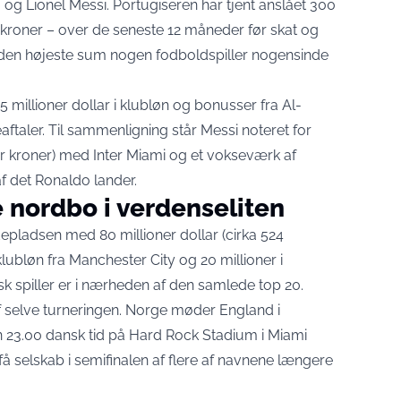
 og Lionel Messi. Portugiseren har
tjent anslået 300
r kroner – over de seneste 12 måneder før skat og
s den højeste sum nogen fodboldspiller nogensinde
millioner dollar i klubløn og bonusser fra Al-
aftaler. Til sammenligning står Messi noteret for
oner kroner) med Inter Miami og et vokseværk af
f det Ronaldo lander.
 nordbo i verdenseliten
epladsen med 80 millioner dollar (cirka 524
 klubløn fra Manchester City og 20 millioner i
k spiller er i nærheden af den samlede top 20.
 selve turneringen.
Norge møder England i
n 23.00 dansk tid
på Hard Rock Stadium i Miami
å selskab i semifinalen af flere af navnene længere