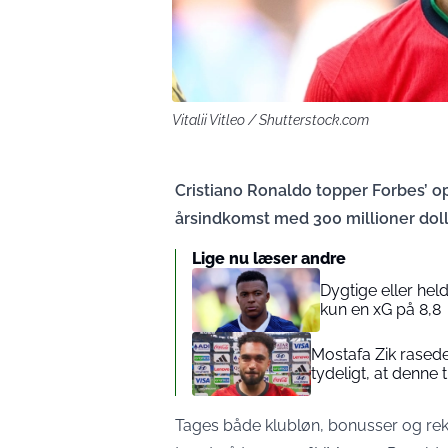
Vitalii Vitleo / Shutterstock.com
Cristiano Ronaldo topper Forbes’ 
årsindkomst med 300 millioner dol
Lige nu læser andre
Dygtige eller hel
kun en xG på 8,8
Mostafa Zik rasede
tydeligt, at denne t
Tages både klubløn, bonusser og rek