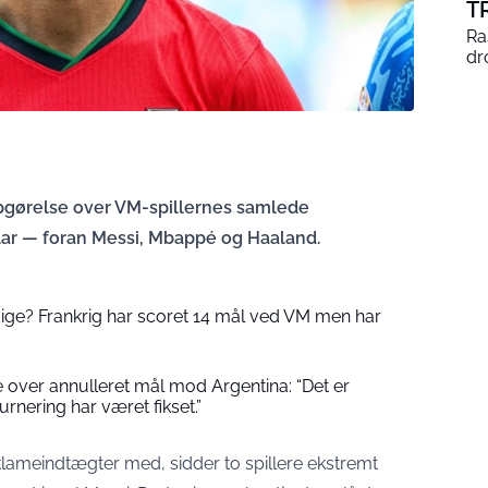
T
Ra
dr
opgørelse over VM-spillernes samlede
lar — foran Messi, Mbappé og Haaland.
dige? Frankrig har scoret 14 mål ved VM men har
 over annulleret mål mod Argentina: “Det er
urnering har været fikset.”
lameindtægter med, sidder to spillere ekstremt