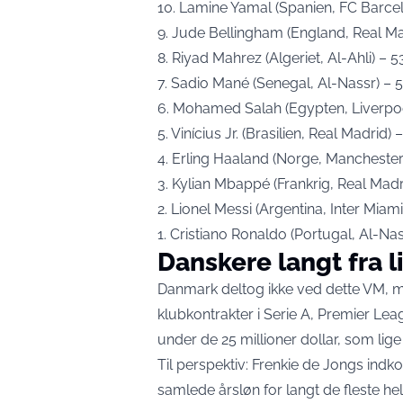
10. Lamine Yamal (Spanien, FC Barcelo
9. Jude Bellingham (England, Real Mad
8. Riyad Mahrez (Algeriet, Al-Ahli) – 5
7. Sadio Mané (Senegal, Al-Nassr) – 5
6. Mohamed Salah (Egypten, Liverpool
5. Vinícius Jr. (Brasilien, Real Madrid)
4. Erling Haaland (Norge, Manchester C
3. Kylian Mbappé (Frankrig, Real Madri
2. Lionel Messi (Argentina, Inter Miami
1. Cristiano Ronaldo (Portugal, Al-Nas
Danskere langt fra l
Danmark deltog ikke ved dette VM, m
klubkontrakter i Serie A, Premier Lea
under de 25 millioner dollar, som lige
Til perspektiv:
Frenkie de Jongs indko
samlede årsløn for langt de fleste he