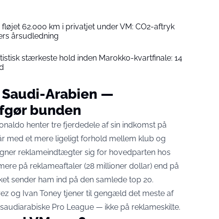
fløjet 62.000 km i privatjet under VM: CO2-aftryk
ers årsudledning
atistisk stærkeste hold inden Marokko-kvartfinale: 14
nd
i Saudi-Arabien —
fgør bunden
Ronaldo henter tre fjerdedele af sin indkomst på
år med et mere ligeligt forhold mellem klub og
egner reklameindtægter sig for hovedparten hos
mere på reklameaftaler (28 millioner dollar) end på
ilket sender ham ind på den samlede top 20.
z og Ivan Toney tjener til gengæld det meste af
n saudiarabiske Pro League — ikke på reklameskilte.