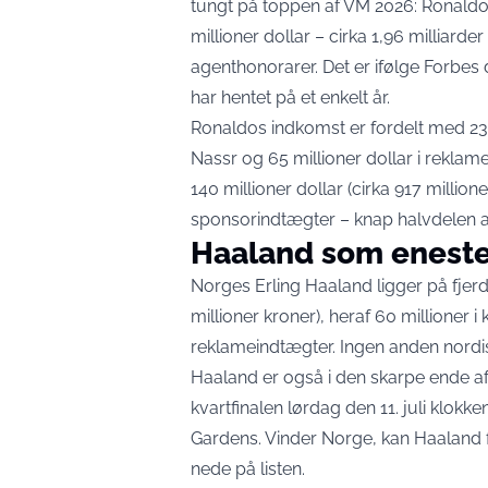
tungt på toppen af VM 2026: Ronaldo
millioner dollar
– cirka 1,96 milliarde
agenthonorarer. Det er ifølge Forbe
har hentet på et enkelt år.
Ronaldos indkomst er fordelt med 235 
Nassr og 65 millioner dollar i reklame
140 millioner dollar (cirka 917 milli
sponsorindtægter – knap halvdelen a
Haaland som eneste
Norges Erling Haaland ligger på fjerd
millioner kroner), heraf 60 millioner i
reklameindtægter. Ingen anden nordis
Haaland er også i den skarpe ende af
kvartfinalen lørdag den 11. juli klokke
Gardens. Vinder Norge, kan Haaland f
nede på listen.