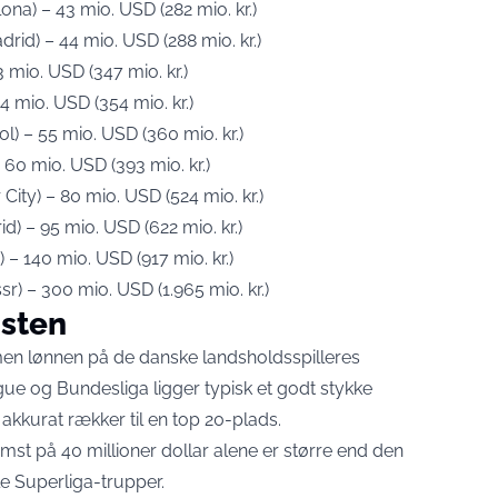
na) – 43 mio. USD (282 mio. kr.)
rid) – 44 mio. USD (288 mio. kr.)
3 mio. USD (347 mio. kr.)
4 mio. USD (354 mio. kr.)
) – 55 mio. USD (360 mio. kr.)
 – 60 mio. USD (393 mio. kr.)
ity) – 80 mio. USD (524 mio. kr.)
d) – 95 mio. USD (622 mio. kr.)
) – 140 mio. USD (917 mio. kr.)
sr) – 300 mio. USD (1.965 mio. kr.)
isten
en lønnen på de danske landsholdsspilleres
gue og Bundesliga ligger typisk et godt stykke
 akkurat rækker til en top 20-plads.
mst på 40 millioner dollar
alene er større end den
le Superliga-trupper.