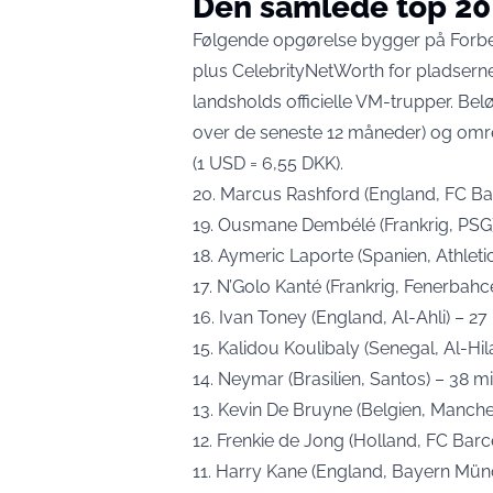
Den samlede top 20
Følgende opgørelse bygger på
Forbe
plus
CelebrityNetWorth
for pladserne
landsholds officielle VM-trupper. Belø
over de seneste 12 måneder) og omreg
(1 USD = 6,55 DKK).
20. Marcus Rashford (England, FC Barc
19. Ousmane Dembélé (Frankrig, PSG) 
18. Aymeric Laporte (Spanien, Athletic
17. N’Golo Kanté (Frankrig, Fenerbahce
16. Ivan Toney (England, Al-Ahli) – 27 
15. Kalidou Koulibaly (Senegal, Al-Hila
14. Neymar (Brasilien, Santos) – 38 mi
13. Kevin De Bruyne (Belgien, Manchest
12. Frenkie de Jong (Holland, FC Barce
11. Harry Kane (England, Bayern Münch