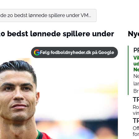
 de 20 bedst lønnede spillere under VM...
20 bedst lønnede spillere under
Nye
P
Følg fodboldnyheder.dk på Google
Vi
ud
N
Ne
la
Br
T
Ro
vi
T
Of
fo