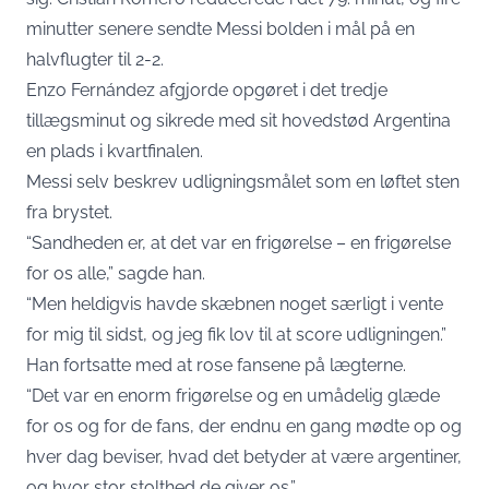
minutter senere sendte Messi bolden i mål på en
halvflugter til 2-2.
Enzo Fernández afgjorde opgøret i det tredje
tillægsminut og sikrede med sit hovedstød Argentina
en plads i kvartfinalen.
Messi selv beskrev udligningsmålet som en løftet sten
fra brystet.
“Sandheden er, at det var en frigørelse – en frigørelse
for os alle,” sagde han.
“Men heldigvis havde skæbnen noget særligt i vente
for mig til sidst, og jeg fik lov til at score udligningen.”
Han fortsatte med at rose fansene på lægterne.
“Det var en enorm frigørelse og en umådelig glæde
for os og for de fans, der endnu en gang mødte op og
hver dag beviser, hvad det betyder at være argentiner,
og hvor stor stolthed de giver os.”