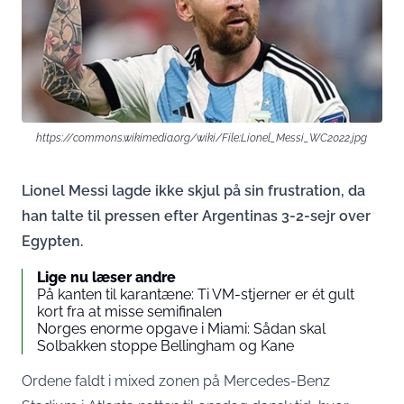
https://commons.wikimedia.org/wiki/File:Lionel_Messi_WC2022.jpg
Lionel Messi lagde ikke skjul på sin frustration, da
han talte til pressen efter Argentinas 3-2-sejr over
Egypten.
Lige nu læser andre
På kanten til karantæne: Ti VM-stjerner er ét gult
kort fra at misse semifinalen
Norges enorme opgave i Miami: Sådan skal
Solbakken stoppe Bellingham og Kane
Ordene faldt i mixed zonen på Mercedes-Benz