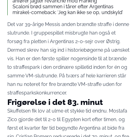
anfører jagter revanche mod Frankrig
Scaloni brød sammen i tårer efter Argentinas
mirakel-comeback: ‘Jeg kan ikke se op, undskyld’
Det var 39-årige Messis anden brændte straffe i denne
slutrunde. I gruppespillet misbrugte han også et
forsøg fra pletten i Argentinas 2-0-sejr over Østrig.
Dermed skrev han sig ind i historiebøgerne på uønsket
vis. Han
er den første spiller nogensinde
til at brænde
to straffespark i den ordinære spilletid inden for én og
samme VM-slutrunde. På tværs af hele karrieren står
han nu noteret for fire brændte VM-straffe uden for
straffesparkskonkurrencer.
Frigørelse i det 83. minut
Skuffelsen fik lov at ulme et stykke tid endnu. Mostafa
Zico gjorde det til 2-0 til Egypten kort efter timen, og
først et kvarter før tid begyndte Argentina at bide fra
sig. Cristian Romero reducerede i det 79. minut, og fire