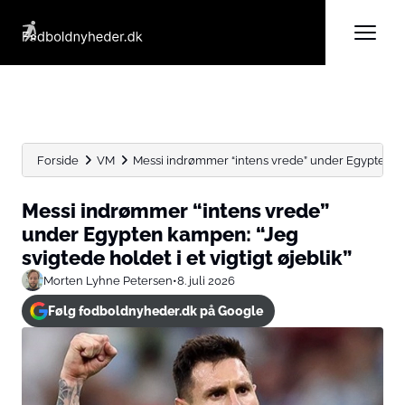
Forside
VM
Messi indrømmer “intens vrede” under Egypten kam
Messi indrømmer “intens vrede”
under Egypten kampen: “Jeg
svigtede holdet i et vigtigt øjeblik”
Morten Lyhne Petersen
•
8. juli 2026
Følg fodboldnyheder.dk på Google