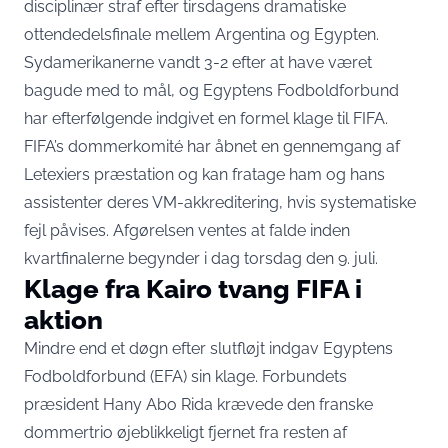
disciplinær straf efter tirsdagens dramatiske
ottendedelsfinale mellem Argentina og Egypten.
Sydamerikanerne vandt 3-2 efter at have været
bagude med to mål, og Egyptens Fodboldforbund
har efterfølgende indgivet en formel klage til FIFA.
FIFA’s dommerkomité har åbnet en gennemgang af
Letexiers præstation og
kan fratage ham og hans
assistenter deres VM-akkreditering
, hvis systematiske
fejl påvises. Afgørelsen ventes at falde inden
kvartfinalerne begynder i dag torsdag den 9. juli.
Klage fra Kairo tvang FIFA i
aktion
Mindre end et døgn efter slutfløjt indgav Egyptens
Fodboldforbund (EFA) sin klage. Forbundets
præsident Hany Abo Rida krævede den franske
dommertrio øjeblikkeligt fjernet fra resten af