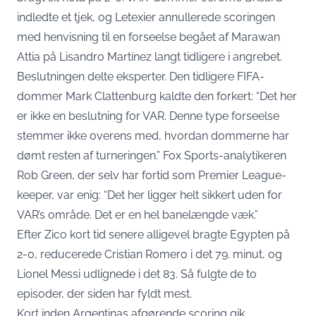
indledte et tjek, og Letexier annullerede scoringen
med henvisning til en forseelse begået af Marawan
Attia på Lisandro Martínez langt tidligere i angrebet.
Beslutningen delte eksperter. Den tidligere FIFA-
dommer Mark Clattenburg
kaldte den forkert
: “Det her
er ikke en beslutning for VAR. Denne type forseelse
stemmer ikke overens med, hvordan dommerne har
dømt resten af turneringen.” Fox Sports-analytikeren
Rob Green, der selv har fortid som Premier League-
keeper, var enig: “Det her ligger helt sikkert uden for
VAR’s område. Det er en hel banelængde væk.”
Efter Zico kort tid senere alligevel bragte Egypten på
2-0, reducerede Cristian Romero i det 79. minut, og
Lionel Messi udlignede i det 83. Så fulgte de to
episoder, der siden har fyldt mest.
Kort inden Argentinas afgørende scoring gik