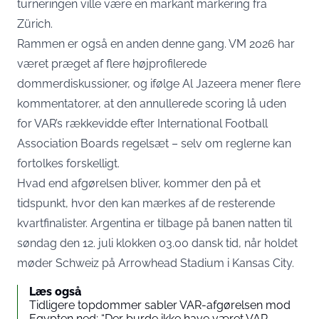
turneringen ville være en markant markering fra
Zürich.
Rammen er også en anden denne gang. VM 2026 har
været præget af flere højprofilerede
dommerdiskussioner, og
ifølge Al Jazeera
mener flere
kommentatorer, at den annullerede scoring lå uden
for VAR’s rækkevidde efter International Football
Association Boards regelsæt – selv om reglerne kan
fortolkes forskelligt.
Hvad end afgørelsen bliver, kommer den på et
tidspunkt, hvor den
kan mærkes af de resterende
kvartfinalister
. Argentina er tilbage på banen natten til
søndag den 12. juli klokken 03.00 dansk tid, når holdet
møder Schweiz på Arrowhead Stadium i Kansas City.
Læs også
Tidligere topdommer sabler VAR-afgørelsen mod
Egypten ned: “Der burde ikke have været VAR-