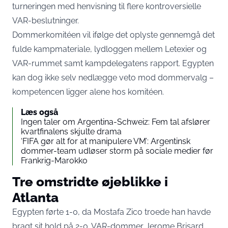
turneringen med henvisning til flere kontroversielle
VAR-beslutninger.
Dommerkomitéen vil ifølge det oplyste gennemgå det
fulde kampmateriale, lydloggen mellem Letexier og
VAR-rummet samt kampdelegatens rapport. Egypten
kan dog ikke selv nedlægge veto mod dommervalg –
kompetencen ligger alene hos komitéen.
Læs også
Ingen taler om Argentina-Schweiz: Fem tal afslører
kvartfinalens skjulte drama
‘FIFA gør alt for at manipulere VM’: Argentinsk
dommer-team udløser storm på sociale medier før
Frankrig-Marokko
Tre omstridte øjeblikke i
Atlanta
Egypten førte 1-0, da Mostafa Zico troede han havde
bragt sit hold på 2-0. VAR-dommer Jerome Brisard