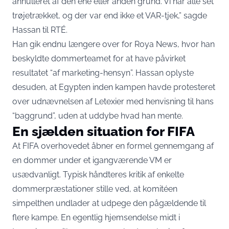
annulleret af den ene eller anden grund. Vi har alle set
trøjetrækket, og der var end ikke et VAR-tjek,”
sagde
Hassan til RTÉ
.
Han gik endnu længere over for
Roya News
, hvor han
beskyldte dommerteamet for at have påvirket
resultatet “af marketing-hensyn”. Hassan oplyste
desuden, at Egypten inden kampen havde protesteret
over udnævnelsen af Letexier med henvisning til hans
“baggrund”, uden at uddybe hvad han mente.
En sjælden situation for FIFA
At FIFA overhovedet åbner en formel gennemgang af
en dommer under et igangværende VM er
usædvanligt. Typisk håndteres kritik af enkelte
dommerpræstationer stille ved, at komitéen
simpelthen undlader at udpege den pågældende til
flere kampe. En egentlig hjemsendelse midt i