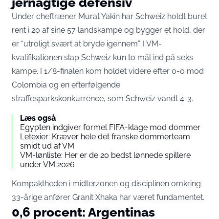
jernagtige defensiv
Under cheftræner Murat Yakin har Schweiz
holdt buret
rent i 20 af sine 57 landskampe
og bygger et hold, der
er “utroligt svært at bryde igennem”. I VM-
kvalifikationen slap Schweiz kun to mål ind på seks
kampe. I 1/8-finalen kom holdet videre efter 0-0 mod
Colombia og en efterfølgende
straffesparkskonkurrence, som Schweiz vandt 4-3.
Læs også
Egypten indgiver formel FIFA-klage mod dommer
Letexier: Kræver hele det franske dommerteam
smidt ud af VM
VM-lønliste: Her er de 20 bedst lønnede spillere
under VM 2026
Kompaktheden i midterzonen og disciplinen omkring
33-årige anfører Granit Xhaka har været fundamentet.
0,6 procent: Argentinas