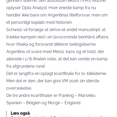
gennem tiderne,
den absolutte rekord i VM’s historie
,
oplyser Opta Analyst. Hver eneste kamp fra nu
handler ikke bare om Argentinas titelforsvar, men om
et personligt kapløb med historien.
Schweiz vil forsøge at skrive et andet manuskript: at
trække kampen ned i en lavscorende benhård affære,
hvor Xhaka og forsvaret dikterer betingelserne.
Argentina vil svare med Messi, kaos og et hold, der
allerede i 1/8-finalen viste, at det kan vende en kamp
fra afgrundens rand.
Det er langtfra en oplagt kvartfinale for tv-billederne.
Men det er den, der kan give VM 2026 sin største
overraskelse.
De tre andre kvartfinaler er Frankrig – Marokko,
Spanien – Belgien og Norge – England.
Læs også