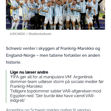
A.RICARDO / Shutterstock.com
Schweiz venter i skyggen af Frankrig-Marokko og
England-Norge – men tallene fortæller en anden
historie.
Lige nu læser andre
‘FIFA gør alt for at manipulere VM’: Argentinsk
dommer-team udløser storm på sociale medier før
Frankrig-Marokko
Tidligere topdommer sabler VAR-afgørelsen mod
Egypten ned: “Der burde ikke have været VAR-
indgreb”
Argentina og Schweiz mødes natten til søndag