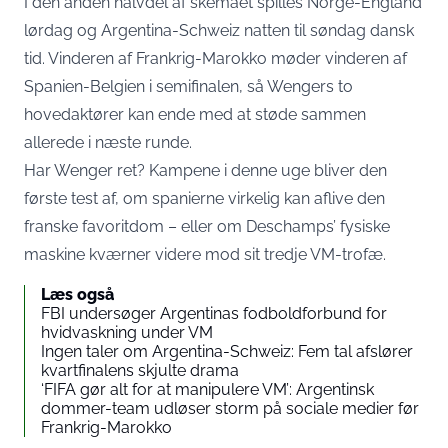
I den anden halvdel af skemaet spilles Norge-England
lørdag og Argentina-Schweiz natten til søndag dansk
tid. Vinderen af Frankrig-Marokko møder vinderen af
Spanien-Belgien i semifinalen, så Wengers to
hovedaktører kan ende med at støde sammen
allerede i næste runde.
Har Wenger ret? Kampene i denne uge bliver den
første test af, om spanierne virkelig kan aflive den
franske favoritdom – eller om Deschamps’ fysiske
maskine kværner videre mod sit tredje VM-trofæ.
Læs også
FBI undersøger Argentinas fodboldforbund for
hvidvaskning under VM
Ingen taler om Argentina-Schweiz: Fem tal afslører
kvartfinalens skjulte drama
‘FIFA gør alt for at manipulere VM’: Argentinsk
dommer-team udløser storm på sociale medier før
Frankrig-Marokko