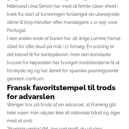
Målmand Unai Simón har med sit femte clean sheet i
træk fra start af turneringen forlænget sin ubesejrede
stime til 609 minutter efter mandagens 1-0-sejr over
Portugal.
I den anden ende af banen har 18-årige Lamine Yamal
stået for otte skud på mål i 17 forsøg. Én scoring er
det blevet til for kantspilleren, men den konstante
trussel fra højresiden har tvunget modstanderne til at
forskyde sig og har åbnet for spanske pasningsserier
gennem centrum.
Fransk favoritstempel til trods
for advarslen
Wenger tror på trods af sin advarsel, at Frankrig går
hele vejen. Han skjuler ikke sit nationale bånd og siger
med et smil:
“Frankrig vinder VM. Jeg ved godt, du vil sige: