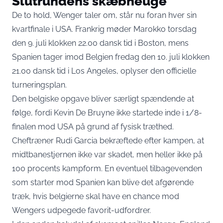
Slutrundens skæbneuge
De to hold, Wenger taler om, står nu foran hver sin
kvartfinale i USA. Frankrig møder Marokko torsdag
den 9. juli klokken 22.00 dansk tid i Boston, mens
Spanien tager imod Belgien fredag den 10. juli klokken
21.00 dansk tid i Los Angeles,
oplyser den officielle
turneringsplan
.
Den belgiske opgave bliver særligt spændende at
følge, fordi Kevin De Bruyne
ikke startede inde
i 1/8-
finalen mod USA på grund af fysisk træthed.
Cheftræner Rudi Garcia bekræftede efter kampen, at
midtbanestjernen ikke var skadet, men heller ikke på
100 procents kampform. En eventuel tilbagevenden
som starter mod Spanien kan blive det afgørende
træk, hvis belgierne skal have en chance mod
Wengers udpegede favorit-udfordrer.